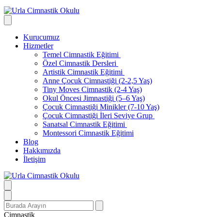
Kurucumuz
Hizmetler
Temel Cimnastik Eğitimi
Özel Cimnastik Dersleri
Artistik Cimnastik Eğitimi
Anne Çocuk Cimnastiği (2-2,5 Yaş)
Tiny Moves Cimnastik (2-4 Yaş)
Okul Öncesi Jimnastiği (5–6 Yaş)
Çocuk Cimnastiği Minikler (7-10 Yaş)
Çocuk Cimnastiği İleri Seviye Grup
Sanatsal Cimnastik Eğitimi
Montessori Cimnastik Eğitimi
Blog
Hakkımızda
İletişim
Search
for:
Cimnastik