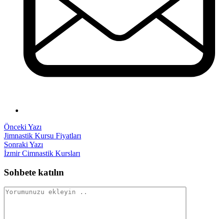
Yazı
Önceki
Önceki Yazı
yazı:
Jimnastik Kursu Fiyatları
gezinmesi
Sonraki
Sonraki Yazı
yazı:
İzmir Cimnastik Kursları
Sohbete katılın