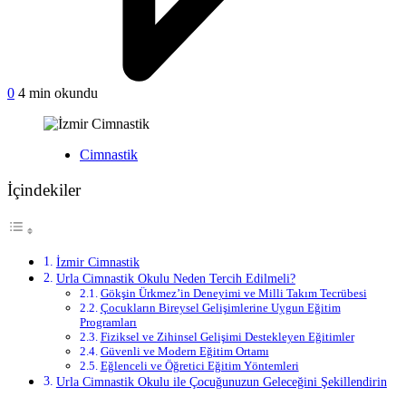
on
0
4 min okundu
İzmir
Cimnastik
Yayınlanan
Cimnastik
İçindekiler
İzmir Cimnastik
Urla Cimnastik Okulu Neden Tercih Edilmeli?
Gökşin Ürkmez’in Deneyimi ve Milli Takım Tecrübesi
Çocukların Bireysel Gelişimlerine Uygun Eğitim
Programları
Fiziksel ve Zihinsel Gelişimi Destekleyen Eğitimler
Güvenli ve Modern Eğitim Ortamı
Eğlenceli ve Öğretici Eğitim Yöntemleri
Urla Cimnastik Okulu ile Çocuğunuzun Geleceğini Şekillendirin