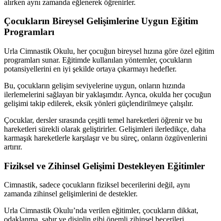
alırken aynı zamanda eğlenerek öğrenirler.
Çocukların Bireysel Gelişimlerine Uygun Eğitim
Programları
Urla Cimnastik Okulu, her çocuğun bireysel hızına göre özel eğitim
programları sunar. Eğitimde kullanılan yöntemler, çocukların
potansiyellerini en iyi şekilde ortaya çıkarmayı hedefler.
Bu, çocukların gelişim seviyelerine uygun, onların hızında
ilerlemelerini sağlayan bir yaklaşımdır. Ayrıca, okulda her çocuğun
gelişimi takip edilerek, eksik yönleri güçlendirilmeye çalışılır.
Çocuklar, dersler sırasında çeşitli temel hareketleri öğrenir ve bu
hareketleri sürekli olarak geliştirirler. Gelişimleri ilerledikçe, daha
karmaşık hareketlerle karşılaşır ve bu süreç, onların özgüvenlerini
artırır.
Fiziksel ve Zihinsel Gelişimi Destekleyen Eğitimler
Cimnastik, sadece çocukların fiziksel becerilerini değil, aynı
zamanda zihinsel gelişimlerini de destekler.
Urla Cimnastik Okulu’nda verilen eğitimler, çocukların dikkat,
odaklanma, sabır ve disiplin gibi önemli zihinsel becerileri