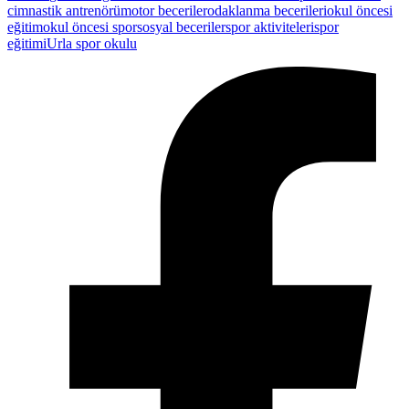
cimnastik antrenörü
motor beceriler
odaklanma becerileri
okul öncesi
eğitim
okul öncesi spor
sosyal beceriler
spor aktiviteleri
spor
eğitimi
Urla spor okulu