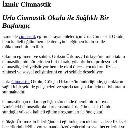
İzmir Cimnastik
Urla Cimnastik Okulu ile Sağlıklı Bir
Başlangıç
İzmir’de
cimnastik
eğitimi arayan aileler için Urla Cimnastik Okulu,
hem kaliteli eğitim hem de deneyimli eğitmen kadrosu ile
mükemmel bir tercihtir.
Okulun eğitmeni ve sahibi, Gökşin Ürkmez, Türkiye’nin milli takım
cimnastik antrenörlerinden biri olarak, yıllardır hem profesyonel
cimnastikçileri yetiştiriyor hem de okul öncesi çocukların fiziksel,
zihinsel ve sosyal gelişimlerini en iyi şekilde destekliyor.
Urla
Cimnastik
Okulu, Gökşin Ürkmez’in önderliğinde, çocukların
sağlıklı bir şekilde gelişmeleri ve sporla tanışmaları için en iyi ortamı
sunmaktadır.
Cimnastik, çocukların gelişim sürecinde önemli bir rol oynar.
İzmir’deki cimnastik okulları arasında Urla Cimnastik Okulu,
sunduğu yüksek kaliteli eğitim programları ile öne çıkar.
Gökşin Ürkmez’in liderliğindeki eğitimler, çocukların sadece fiziksel
becerilerini değil, aynı zamanda özgüvenlerini, sosyal becerilerini ve