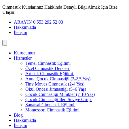
İçeriğe
Cimnastik Kurslarımız Hakkında Detaylı Bilgi Almak İçin Bize
geç
Ulaşın!
ARAYIN 0 553 292 52 03
Hakkımızda
İletişim
Kurucumuz
Hizmetler
Temel Cimnastik Eğitimi
Özel Cimnastik Dersleri
Artistik Cimnastik Eğitimi
Anne Çocuk Cimnastiği (2-2,5 Yaş)
Tiny Moves Cimnastik (2-4 Yaş)
Okul Öncesi Jimnastiği (5–6 Yaş)
Çocuk Cimnastiği Minikler (7-10 Yaş)
Çocuk Cimnastiği İleri Seviye Grup
Sanatsal Cimnastik Eğitimi
Montessori Cimnastik Eğitimi
Blog
Hakkımızda
İletişim