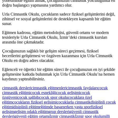
yönetiminde eğitim almak, çocuğunuzun cimnastik yolculuğunda en
doğru başlangıcı yapmasına yardımcı olur.
Urla Cimnastik Okulu, çocukların sadece fiziksel gelişimlerini değil,
zihinsel ve sosyal gelişimlerini de destekleyen kapsamlı bir eğitim
sunar.
Eğitmen kadrosu, eğitim metodolojisi, güvenli ortamı ve modern
tesisleriyle Urla Cimnastik Okulu, İzmir’deki cimnastik kursları
arasında öne çıkmaktadır.
Çocuğunuzun sağlıklı bir gelişim süreci geçirmesi, fiziksel
becerilerini geliştirmesi ve özgüven kazanması için Urla Cimnastik
Okulu en doğru adres olacaktır.
Eğlenceli ve öğretici bir eğitim süreci ile çocuğunuzun en iyi şekilde
gelişmesine katkıda bulunmak için Urla Cimnastik Okulu’na hemen
kaydınızı yaptırabilirsiniz.
Etiketler:
cimnastik dersleri
cimnastik eğitmenleri
cimnastik faydaları
çocuk
cimnastik eğitimi
çocuk esnekliği
çocuk gelişimi
çocuk
özgüveni
çocuk sağlığı
çocuk spor okulu
çocuklara özel
eğitim
çocukların fiziksel gelişimi
çocuklarla cimnastik
disiplinli çocuk
eğitimi
disiplinli eğitim
eğitimde başarı
erken yaşta spor
fiziksel
gelişim
gelişim odaklı eğitim
grup dersleri
güvenli cimnastik
dersleri
güvenli eğitim ortamı
İzmir cimnastik
İzmir spor okulu
milli