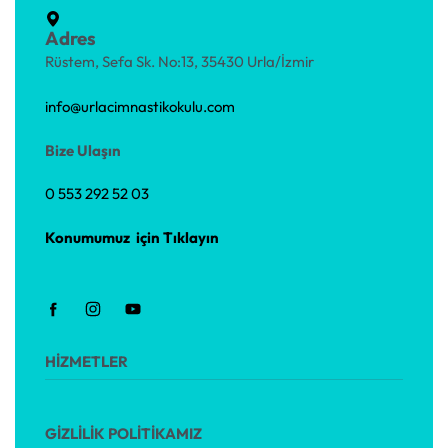
Adres
Rüstem, Sefa Sk. No:13, 35430 Urla/İzmir
info@urlacimnastikokulu.com
Bize Ulaşın
0 553 292 52 03
Konumumuz için Tıklayın
HİZMETLER
Temel Cimnastik Eğitimi
GİZLİLİK POLİTİKAMIZ
Özel Cimnastik Dersleri