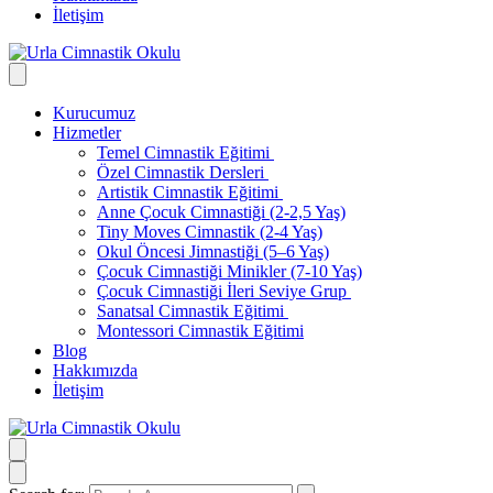
İletişim
Kurucumuz
Hizmetler
Temel Cimnastik Eğitimi
Özel Cimnastik Dersleri
Artistik Cimnastik Eğitimi
Anne Çocuk Cimnastiği (2-2,5 Yaş)
Tiny Moves Cimnastik (2-4 Yaş)
Okul Öncesi Jimnastiği (5–6 Yaş)
Çocuk Cimnastiği Minikler (7-10 Yaş)
Çocuk Cimnastiği İleri Seviye Grup
Sanatsal Cimnastik Eğitimi
Montessori Cimnastik Eğitimi
Blog
Hakkımızda
İletişim