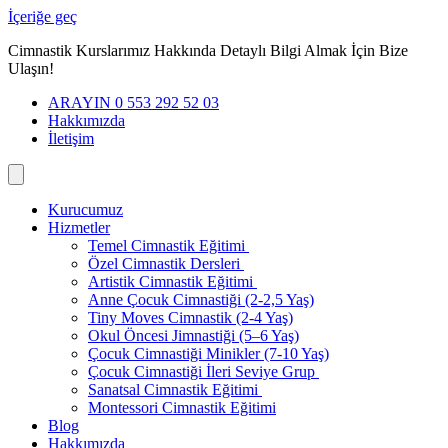
İçeriğe geç
Cimnastik Kurslarımız Hakkında Detaylı Bilgi Almak İçin Bize
Ulaşın!
ARAYIN 0 553 292 52 03
Hakkımızda
İletişim
Kurucumuz
Hizmetler
Temel Cimnastik Eğitimi
Özel Cimnastik Dersleri
Artistik Cimnastik Eğitimi
Anne Çocuk Cimnastiği (2-2,5 Yaş)
Tiny Moves Cimnastik (2-4 Yaş)
Okul Öncesi Jimnastiği (5–6 Yaş)
Çocuk Cimnastiği Minikler (7-10 Yaş)
Çocuk Cimnastiği İleri Seviye Grup
Sanatsal Cimnastik Eğitimi
Montessori Cimnastik Eğitimi
Blog
Hakkımızda