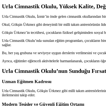
Urla Cimnastik Okulu, Yüksek Kalite, Değ
Urla Cimnastik Okulu, İzmir’in önde gelen cimnastik okullarından biri
Okul, Gökşin Ürkmez gibi deneyimli bir milli takım antrenörünün liderl
Gökşin Ürkmez’in tecrübesi, çocukların fiziksel gelişiminden sosyal be
Urla Cimnastik Okulu’nda sunulan eğitim programları, çocukların bireys
sağlar.
Bu, her yaş grubuna ve seviyeye uygun derslerin verilmesini ve çocukla
Ayrıca, eğitimler eğlenceli aktivitelerle harmanlanarak, çocukların öğ
Urla Cimnastik Okulu’nun Sunduğu Fırsatl
Uzman Eğitmen Kadrosu
Urla Cimnastik Okulu, Gökşin Ürkmez gibi milli takım antrenörlerinin 
ilerlemesini takip eder.
Modern Tesisler ve Güvenli Eğitim Ortamı