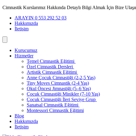
İçeriğe
Cimnastik Kurslarımız Hakkında Detaylı Bilgi Almak İçin Bize Ulaşı
geç
ARAYIN 0 553 292 52 03
Hakkımızda
İletişim
Kurucumuz
Hizmetler
Temel Cimnastik Eğitimi
Özel Cimnastik Dersleri
Artistik Cimnastik Eğitimi
Anne Çocuk Cimnastiği (2-2,5 Yaş)
Tiny Moves Cimnastik (2-4 Yaş)
Okul Öncesi Jimnastiği (5–6 Yaş)
Çocuk Cimnastiği Minikler (7-10 Yaş)
Çocuk Cimnastiği İleri Seviye Grup
Sanatsal Cimnastik Eğitimi
Montessori Cimnastik Eğitimi
Blog
Hakkımızda
İletişim