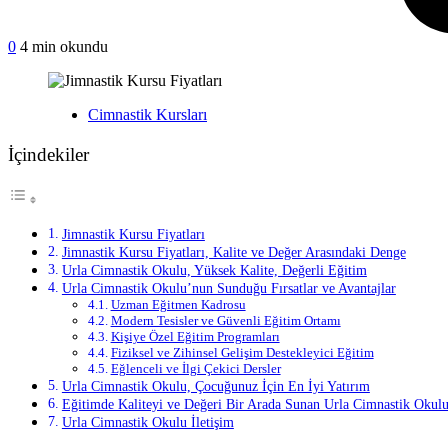
on
0
4 min okundu
Jimnastik
Kursu
Fiyatları
Yayınlanan
Cimnastik Kursları
İçindekiler
Jimnastik Kursu Fiyatları
Jimnastik Kursu Fiyatları, Kalite ve Değer Arasındaki Denge
Urla Cimnastik Okulu, Yüksek Kalite, Değerli Eğitim
Urla Cimnastik Okulu’nun Sunduğu Fırsatlar ve Avantajlar
Uzman Eğitmen Kadrosu
Modern Tesisler ve Güvenli Eğitim Ortamı
Kişiye Özel Eğitim Programları
Fiziksel ve Zihinsel Gelişim Destekleyici Eğitim
Eğlenceli ve İlgi Çekici Dersler
Urla Cimnastik Okulu, Çocuğunuz İçin En İyi Yatırım
Eğitimde Kaliteyi ve Değeri Bir Arada Sunan Urla Cimnastik Okul
Urla Cimnastik Okulu İletişim