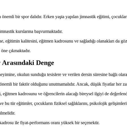
en önemli bir spor dalıdır. Erken yaşta yapılan jimnastik eğitimi, çocukl
 jimnastik kurslarına başvurmaktadır.
ne, eğitimin kalitesini, eğitmen kadrosunu ve sağladığı olanakları da 
 öne çıkmaktadır.
r Arasındaki Denge
eneyimine, okulun sunduğu tesislere ve verilen dersin süresine bağlı olar
 da önemli bir faktör olduğunu unutmamalıdır. Ancak, düşük fiyatlar her 
, eğitmen kadrosunu ve öğrencilerin alacağı bireysel ilgiyi de değerlen
e bu tür eğitimler, çocukların fiziksel sağlıklarını, psikolojik gelişimleri
lmelidir.
adrosu ile fiyat-performans oranı yüksek bir seçenektir.