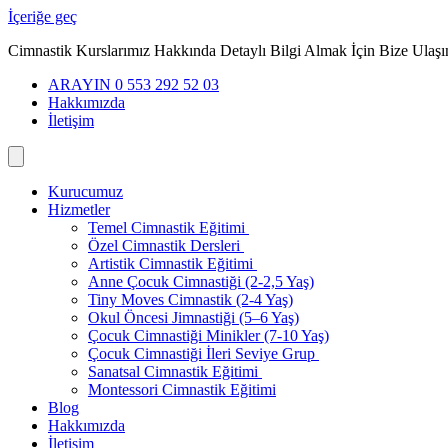
İçeriğe geç
Cimnastik Kurslarımız Hakkında Detaylı Bilgi Almak İçin Bize Ulaşı
ARAYIN 0 553 292 52 03
Hakkımızda
İletişim
Kurucumuz
Hizmetler
Temel Cimnastik Eğitimi
Özel Cimnastik Dersleri
Artistik Cimnastik Eğitimi
Anne Çocuk Cimnastiği (2-2,5 Yaş)
Tiny Moves Cimnastik (2-4 Yaş)
Okul Öncesi Jimnastiği (5–6 Yaş)
Çocuk Cimnastiği Minikler (7-10 Yaş)
Çocuk Cimnastiği İleri Seviye Grup
Sanatsal Cimnastik Eğitimi
Montessori Cimnastik Eğitimi
Blog
Hakkımızda
İletişim