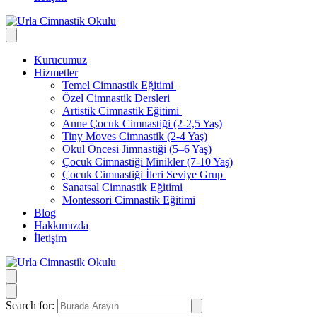
Kurucumuz
Hizmetler
Temel Cimnastik Eğitimi
Özel Cimnastik Dersleri
Artistik Cimnastik Eğitimi
Anne Çocuk Cimnastiği (2-2,5 Yaş)
Tiny Moves Cimnastik (2-4 Yaş)
Okul Öncesi Jimnastiği (5–6 Yaş)
Çocuk Cimnastiği Minikler (7-10 Yaş)
Çocuk Cimnastiği İleri Seviye Grup
Sanatsal Cimnastik Eğitimi
Montessori Cimnastik Eğitimi
Blog
Hakkımızda
İletişim
Search for: