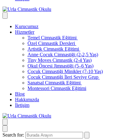
Kurucumuz
Hizmetler
Temel Cimnastik Eğitimi
Özel Cimnastik Dersleri
Artistik Cimnastik Eğitimi
Anne Çocuk Cimnastiği (2-2,5 Yaş)
Tiny Moves Cimnastik (2-4 Yaş)
Okul Öncesi Jimnastiği (5–6 Yaş)
Çocuk Cimnastiği Minikler (7-10 Yaş)
Çocuk Cimnastiği İleri Seviye Grup
Sanatsal Cimnastik Eğitimi
Montessori Cimnastik Eğitimi
Blog
Hakkımızda
İletişim
Search for: