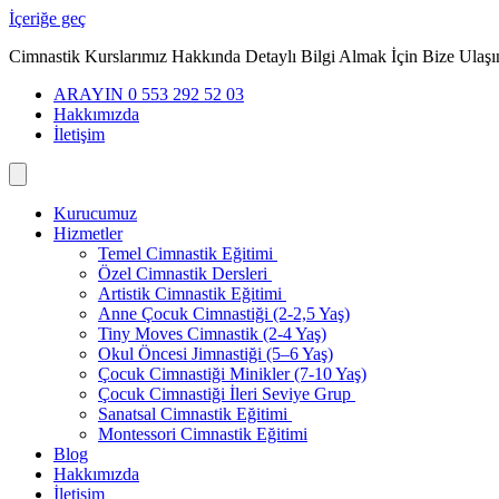
İçeriğe geç
Cimnastik Kurslarımız Hakkında Detaylı Bilgi Almak İçin Bize Ulaşı
ARAYIN 0 553 292 52 03
Hakkımızda
İletişim
Kurucumuz
Hizmetler
Temel Cimnastik Eğitimi
Özel Cimnastik Dersleri
Artistik Cimnastik Eğitimi
Anne Çocuk Cimnastiği (2-2,5 Yaş)
Tiny Moves Cimnastik (2-4 Yaş)
Okul Öncesi Jimnastiği (5–6 Yaş)
Çocuk Cimnastiği Minikler (7-10 Yaş)
Çocuk Cimnastiği İleri Seviye Grup
Sanatsal Cimnastik Eğitimi
Montessori Cimnastik Eğitimi
Blog
Hakkımızda
İletişim