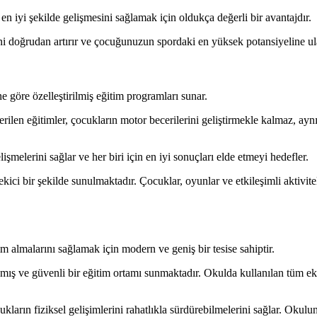
iyi şekilde gelişmesini sağlamak için oldukça değerli bir avantajdır.
ini doğrudan artırır ve çocuğunuzun spordaki en yüksek potansiyeline u
 göre özelleştirilmiş eğitim programları sunar.
rilen eğitimler, çocukların motor becerilerini geliştirmekle kalmaz, ay
işmelerini sağlar ve her biri için en iyi sonuçları elde etmeyi hedefler.
kici bir şekilde sunulmaktadır. Çocuklar, oyunlar ve etkileşimli aktivit
m almalarını sağlamak için modern ve geniş bir tesise sahiptir.
anmış ve güvenli bir eğitim ortamı sunmaktadır. Okulda kullanılan tüm e
arın fiziksel gelişimlerini rahatlıkla sürdürebilmelerini sağlar. Okulun 