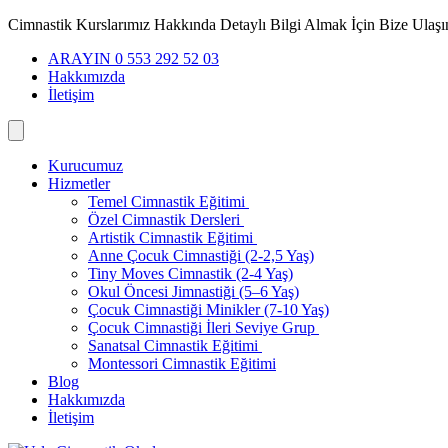
İçeriğe
Cimnastik Kurslarımız Hakkında Detaylı Bilgi Almak İçin Bize Ulaşı
geç
ARAYIN 0 553 292 52 03
Hakkımızda
İletişim
Kurucumuz
Hizmetler
Temel Cimnastik Eğitimi
Özel Cimnastik Dersleri
Artistik Cimnastik Eğitimi
Anne Çocuk Cimnastiği (2-2,5 Yaş)
Tiny Moves Cimnastik (2-4 Yaş)
Okul Öncesi Jimnastiği (5–6 Yaş)
Çocuk Cimnastiği Minikler (7-10 Yaş)
Çocuk Cimnastiği İleri Seviye Grup
Sanatsal Cimnastik Eğitimi
Montessori Cimnastik Eğitimi
Blog
Hakkımızda
İletişim