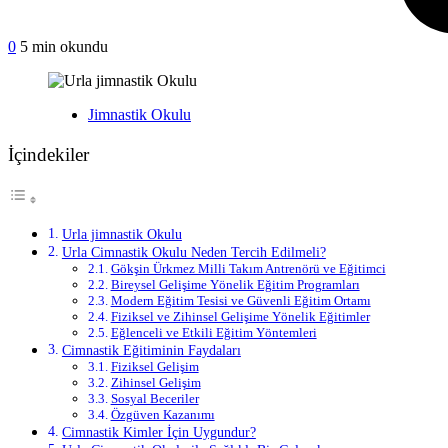
on
0
5 min okundu
Urla
jimnastik
Okulu
Yayınlanan
Jimnastik Okulu
İçindekiler
Urla jimnastik Okulu
Urla Cimnastik Okulu Neden Tercih Edilmeli?
Gökşin Ürkmez Milli Takım Antrenörü ve Eğitimci
Bireysel Gelişime Yönelik Eğitim Programları
Modern Eğitim Tesisi ve Güvenli Eğitim Ortamı
Fiziksel ve Zihinsel Gelişime Yönelik Eğitimler
Eğlenceli ve Etkili Eğitim Yöntemleri
Cimnastik Eğitiminin Faydaları
Fiziksel Gelişim
Zihinsel Gelişim
Sosyal Beceriler
Özgüven Kazanımı
Cimnastik Kimler İçin Uygundur?