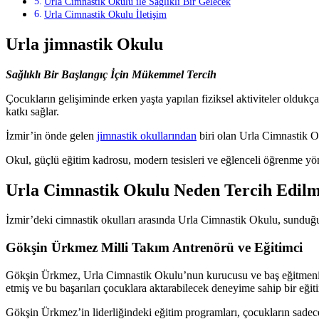
Urla Cimnastik Okulu ile Sağlıklı Bir Gelecek
Urla Cimnastik Okulu İletişim
Urla jimnastik Okulu
Sağlıklı Bir Başlangıç İçin Mükemmel Tercih
Çocukların gelişiminde erken yaşta yapılan fiziksel aktiviteler oldukç
katkı sağlar.
İzmir’in önde gelen
jimnastik okullarından
biri olan Urla Cimnastik O
Okul, güçlü eğitim kadrosu, modern tesisleri ve eğlenceli öğrenme yön
Urla Cimnastik Okulu Neden Tercih Edilm
İzmir’deki cimnastik okulları arasında Urla Cimnastik Okulu, sunduğu 
Gökşin Ürkmez Milli Takım Antrenörü ve Eğitimci
Gökşin Ürkmez, Urla Cimnastik Okulu’nun kurucusu ve baş eğitmeni ol
etmiş ve bu başarıları çocuklara aktarabilecek deneyime sahip bir eğit
Gökşin Ürkmez’in liderliğindeki eğitim programları, çocukların sadece f