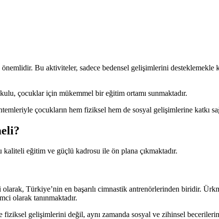
a önemlidir. Bu aktiviteler, sadece bedensel gelişimlerini desteklemekl
kulu, çocuklar için mükemmel bir eğitim ortamı sunmaktadır.
temleriyle çocukların hem fiziksel hem de sosyal gelişimlerine katkı sağ
eli?
kaliteli eğitim ve güçlü kadrosu ile ön plana çıkmaktadır.
arak, Türkiye’nin en başarılı cimnastik antrenörlerinden biridir. Ürkm
imci olarak tanınmaktadır.
iziksel gelişimlerini değil, aynı zamanda sosyal ve zihinsel becerilerini 