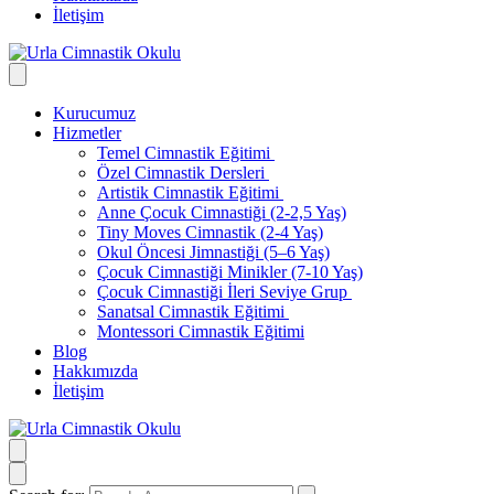
İletişim
Kurucumuz
Hizmetler
Temel Cimnastik Eğitimi
Özel Cimnastik Dersleri
Artistik Cimnastik Eğitimi
Anne Çocuk Cimnastiği (2-2,5 Yaş)
Tiny Moves Cimnastik (2-4 Yaş)
Okul Öncesi Jimnastiği (5–6 Yaş)
Çocuk Cimnastiği Minikler (7-10 Yaş)
Çocuk Cimnastiği İleri Seviye Grup
Sanatsal Cimnastik Eğitimi
Montessori Cimnastik Eğitimi
Blog
Hakkımızda
İletişim