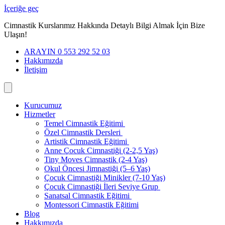
İçeriğe geç
Cimnastik Kurslarımız Hakkında Detaylı Bilgi Almak İçin Bize
Ulaşın!
ARAYIN 0 553 292 52 03
Hakkımızda
İletişim
Kurucumuz
Hizmetler
Temel Cimnastik Eğitimi
Özel Cimnastik Dersleri
Artistik Cimnastik Eğitimi
Anne Çocuk Cimnastiği (2-2,5 Yaş)
Tiny Moves Cimnastik (2-4 Yaş)
Okul Öncesi Jimnastiği (5–6 Yaş)
Çocuk Cimnastiği Minikler (7-10 Yaş)
Çocuk Cimnastiği İleri Seviye Grup
Sanatsal Cimnastik Eğitimi
Montessori Cimnastik Eğitimi
Blog
Hakkımızda