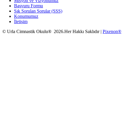
Misyon ve Vizyonumuz
Başvuru Formu
Sık Sorulan Sorular (SSS)
Konumumuz
İletişim
© Urla Cimnastik Okulu® 2026.Her Hakkı Saklıdır |
Pixenon®