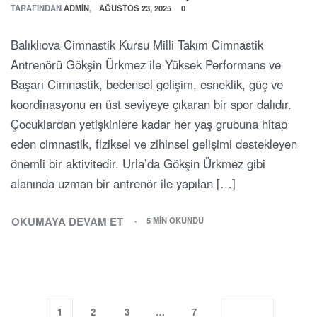
TARAFINDAN
ADMIN
AĞUSTOS 23, 2025
0
Balıklıova Cimnastik Kursu Milli Takım Cimnastik
Antrenörü Gökşin Ürkmez ile Yüksek Performans ve
Başarı Cimnastik, bedensel gelişim, esneklik, güç ve
koordinasyonu en üst seviyeye çıkaran bir spor dalıdır.
Çocuklardan yetişkinlere kadar her yaş grubuna hitap
eden cimnastik, fiziksel ve zihinsel gelişimi destekleyen
önemli bir aktivitedir. Urla’da Gökşin Ürkmez gibi
alanında uzman bir antrenör ile yapılan […]
OKUMAYA DEVAM ET
5 MIN OKUNDU
1
2
3
…
7