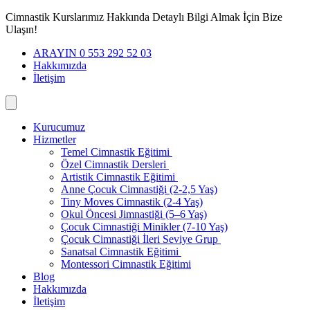
İçeriğe
Cimnastik Kurslarımız Hakkında Detaylı Bilgi Almak İçin Bize
geç
Ulaşın!
ARAYIN 0 553 292 52 03
Hakkımızda
İletişim
Kurucumuz
Hizmetler
Temel Cimnastik Eğitimi
Özel Cimnastik Dersleri
Artistik Cimnastik Eğitimi
Anne Çocuk Cimnastiği (2-2,5 Yaş)
Tiny Moves Cimnastik (2-4 Yaş)
Okul Öncesi Jimnastiği (5–6 Yaş)
Çocuk Cimnastiği Minikler (7-10 Yaş)
Çocuk Cimnastiği İleri Seviye Grup
Sanatsal Cimnastik Eğitimi
Montessori Cimnastik Eğitimi
Blog
Hakkımızda
İletişim