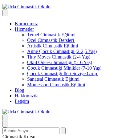
Kurucumuz
Hizmetler
Temel Cimnastik Eğitimi
Özel Cimnastik Dersleri
Artistik Cimnastik Eğitimi
Anne Çocuk Cimnastiği (2-2,5 Yaş)
Tiny Moves Cimnastik (2-4 Yaş)
Okul Öncesi Jimnastiği (5–6 Yaş)
Çocuk Cimnastiği Minikler (7-10 Yaş)
Çocuk Cimnastiği İleri Seviye Grup
Sanatsal Cimnastik Eğitimi
Montessori Cimnastik Eğitimi
Blog
Hakkımızda
İletişim
Search
for:
Cimnastik Kursu