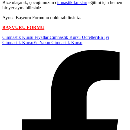
Bize ulaşarak, çocuğunuzun c
imnastik kursları
eğitimi için hemen
bir yer ayırtabilirsiniz.
Ayrıca Başvuru Formunu doldurabilirsiniz.
BAŞVURU FORMU
Etiketler:
Cimnastik Kursu Fiyatları
Cimnastik Kursu Ücretleri
En İyi
Cimnastik Kursu
En Yakın Cimnastik Kursu