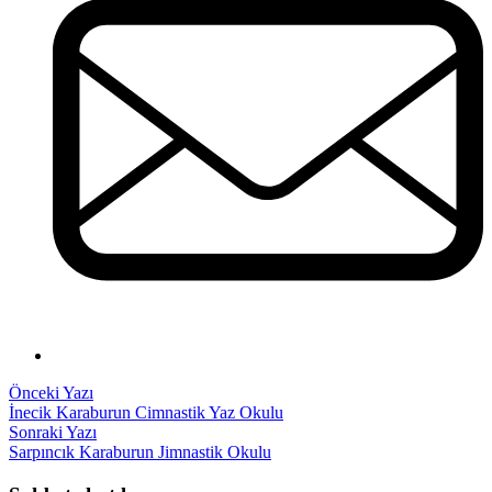
Yazı
Önceki
Önceki Yazı
yazı:
İnecik Karaburun Cimnastik Yaz Okulu
gezinmesi
Sonraki
Sonraki Yazı
yazı:
Sarpıncık Karaburun Jimnastik Okulu