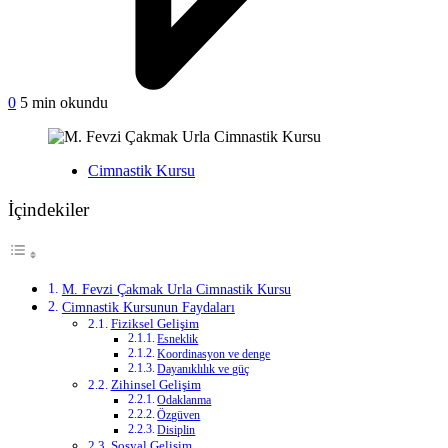
on
0
5 min okundu
M.
Fevzi
Çakmak
Yayınlanan
Cimnastik Kursu
Urla
Cimnastik
İçindekiler
Kursu
M. Fevzi Çakmak Urla Cimnastik Kursu
Cimnastik Kursunun Faydaları
Fiziksel Gelişim
Esneklik
Koordinasyon ve denge
Dayanıklılık ve güç
Zihinsel Gelişim
Odaklanma
Özgüven
Disiplin
Sosyal Gelişim