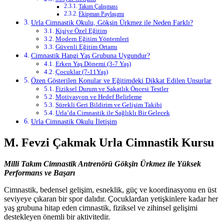
Takım Çalışması
Ekipman Paylaşımı
Urla Cimnastik Okulu, Gökşin Ürkmez ile Neden Farklı?
Kişiye Özel Eğitim
Modern Eğitim Yöntemleri
Güvenli Eğitim Ortamı
Cimnastik Hangi Yaş Grubuna Uygundur?
Erken Yaş Dönemi (3-7 Yaş)
Çocuklar (7-11Yaş)
Özen Gösterilen Konular ve Eğitimdeki Dikkat Edilen Unsurlar
Fiziksel Durum ve Sakatlık Öncesi Testler
Motivasyon ve Hedef Belirleme
Sürekli Geri Bildirim ve Gelişim Takibi
Urla’da Cimnastik ile Sağlıklı Bir Gelecek
Urla Cimnastik Okulu İletişim
M. Fevzi Çakmak Urla Cimnastik Kursu
Milli Takım Cimnastik Antrenörü Gökşin Ürkmez ile Yüksek
Performans ve Başarı
Cimnastik, bedensel gelişim, esneklik, güç ve koordinasyonu en üst
seviyeye çıkaran bir spor dalıdır. Çocuklardan yetişkinlere kadar her
yaş grubuna hitap eden cimnastik, fiziksel ve zihinsel gelişimi
destekleyen önemli bir aktivitedir.