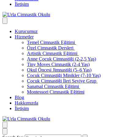
İletişim
Kurucumuz
Hizmetler
Temel Cimnastik Eğitimi
Özel Cimnastik Dersleri
Artistik Cimnastik Eğitimi
Anne Çocuk Cimnastiği (2-2,5 Yaş)
Tiny Moves Cimnastik (2-4 Yaş)
Okul Öncesi Jimnastiği (5–6 Yaş)
Çocuk Cimnastiği Minikler (7-10 Yaş)
Çocuk Cimnastiği İleri Seviye Grup
Sanatsal Cimnastik Eğitimi
Montessori Cimnastik Eğitimi
Blog
Hakkımızda
İletişim