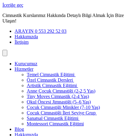
İçeriğe geç
Cimnastik Kurslarımız Hakkında Detaylı Bilgi Almak İçin Bize
Ulaşın!
ARAYIN 0 553 292 52 03
Hakkımızda
İletişim
Kurucumuz
Hizmetler
Temel Cimnastik Eğitimi
Özel Cimnastik Dersleri
Artistik Cimnastik Eğitimi
Anne Çocuk Cimnastiği (2-2,5 Yaş)
Tiny Moves Cimnastik (2-4 Yaş)
Okul Öncesi Jimnastiği (5–6 Yaş)
Çocuk Cimnastiği Minikler (7-10 Yaş)
Çocuk Cimnastiği İleri Seviye Grup
Sanatsal Cimnastik Eğitimi
Montessori Cimnastik Eğitimi
Blog
Hakkımızda