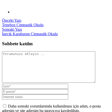
Yazı
Önceki
Önceki Yazı
yazı:
Tepeboz Cimnastik Okulu
gezinmesi
Sonraki
Sonraki Yazı
yazı:
İnecik Karaburun Cimnastik Okulu
Sohbete katılın
Daha sonraki yorumlarımda kullanılması için adım, e-posta
adresim ve site adresim bu tarayıcıya kaydedilsin.