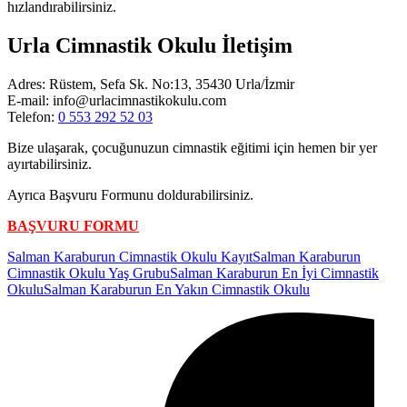
hızlandırabilirsiniz.
Urla Cimnastik Okulu İletişim
Adres: Rüstem, Sefa Sk. No:13, 35430 Urla/İzmir
E-mail: info@urlacimnastikokulu.com
Telefon:
0 553 292 52 03
Bize ulaşarak, çocuğunuzun cimnastik eğitimi için hemen bir yer
ayırtabilirsiniz.
Ayrıca Başvuru Formunu doldurabilirsiniz.
BAŞVURU FORMU
Etiketler:
Salman Karaburun Cimnastik Okulu Kayıt
Salman Karaburun
Cimnastik Okulu Yaş Grubu
Salman Karaburun En İyi Cimnastik
Okulu
Salman Karaburun En Yakın Cimnastik Okulu