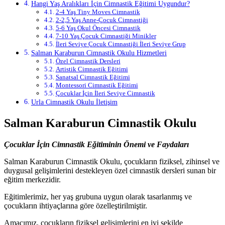
Hangi Yaş Aralıkları İçin Cimnastik Eğitimi Uygundur?
2-4 Yaş Tiny Moves Cimnastik
2-2,5 Yaş Anne-Çocuk Cimnastiği
5-6 Yaş Okul Öncesi Cimnastik
7-10 Yaş Çocuk Cimnastiği Minikler
İleri Seviye Çocuk Cimnastiği İleri Seviye Grup
Salman Karaburun Cimnastik Okulu Hizmetleri
Özel Cimnastik Dersleri
Artistik Cimnastik Eğitimi
Sanatsal Cimnastik Eğitimi
Montessori Cimnastik Eğitimi
Çocuklar İçin İleri Seviye Cimnastik
Urla Cimnastik Okulu İletişim
Salman Karaburun Cimnastik Okulu
Çocuklar İçin Cimnastik Eğitiminin Önemi ve Faydaları
Salman Karaburun Cimnastik Okulu, çocukların fiziksel, zihinsel ve
duygusal gelişimlerini destekleyen özel cimnastik dersleri sunan bir
eğitim merkezidir.
Eğitimlerimiz, her yaş grubuna uygun olarak tasarlanmış ve
çocukların ihtiyaçlarına göre özelleştirilmiştir.
Amacımız, çocukların fiziksel gelişimlerini en iyi şekilde