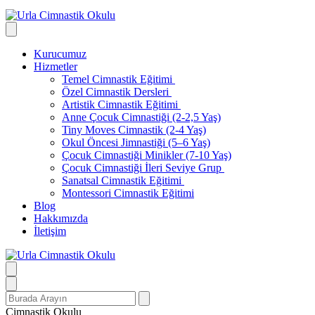
Kurucumuz
Hizmetler
Temel Cimnastik Eğitimi
Özel Cimnastik Dersleri
Artistik Cimnastik Eğitimi
Anne Çocuk Cimnastiği (2-2,5 Yaş)
Tiny Moves Cimnastik (2-4 Yaş)
Okul Öncesi Jimnastiği (5–6 Yaş)
Çocuk Cimnastiği Minikler (7-10 Yaş)
Çocuk Cimnastiği İleri Seviye Grup
Sanatsal Cimnastik Eğitimi
Montessori Cimnastik Eğitimi
Blog
Hakkımızda
İletişim
Search
for:
Cimnastik Okulu