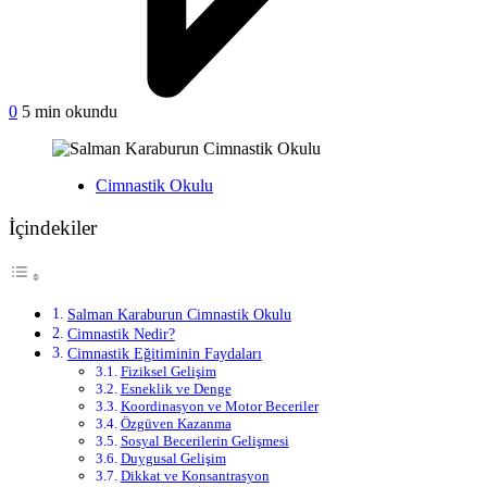
on
0
5 min okundu
Salman
Karaburun
Cimnastik
Yayınlanan
Cimnastik Okulu
Okulu
İçindekiler
Salman Karaburun Cimnastik Okulu
Cimnastik Nedir?
Cimnastik Eğitiminin Faydaları
Fiziksel Gelişim
Esneklik ve Denge
Koordinasyon ve Motor Beceriler
Özgüven Kazanma
Sosyal Becerilerin Gelişmesi
Duygusal Gelişim
Dikkat ve Konsantrasyon