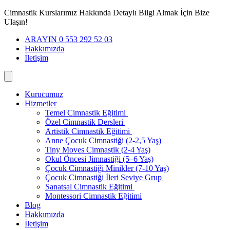
İçeriğe
Cimnastik Kurslarımız Hakkında Detaylı Bilgi Almak İçin Bize
geç
Ulaşın!
ARAYIN 0 553 292 52 03
Hakkımızda
İletişim
Kurucumuz
Hizmetler
Temel Cimnastik Eğitimi
Özel Cimnastik Dersleri
Artistik Cimnastik Eğitimi
Anne Çocuk Cimnastiği (2-2,5 Yaş)
Tiny Moves Cimnastik (2-4 Yaş)
Okul Öncesi Jimnastiği (5–6 Yaş)
Çocuk Cimnastiği Minikler (7-10 Yaş)
Çocuk Cimnastiği İleri Seviye Grup
Sanatsal Cimnastik Eğitimi
Montessori Cimnastik Eğitimi
Blog
Hakkımızda
İletişim