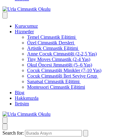
Kurucumuz
Hizmetler
Temel Cimnastik Eğitimi
Özel Cimnastik Dersleri
Artistik Cimnastik Eğitimi
Anne Çocuk Cimnastiği (2-2,5 Yaş)
Tiny Moves Cimnastik (2-4 Yaş)
Okul Öncesi Jimnastiği (5–6 Yaş)
Çocuk Cimnastiği Minikler (7-10 Yaş)
Çocuk Cimnastiği İleri Seviye Grup
Sanatsal Cimnastik Eğitimi
Montessori Cimnastik Eğitimi
Blog
Hakkımızda
İletişim
Search for: