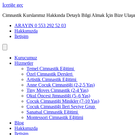
İçeriğe geç
Cimnastik Kurslarımız Hakkında Detaylı Bilgi Almak İçin Bize Ulaşı
ARAYIN 0 553 292 52 03
Hakkımızda
İletişim
Kurucumuz
Hizmetler
Temel Cimnastik Eğitimi
Özel Cimnastik Dersleri
Artistik Cimnastik Eğitimi
Anne Çocuk Cimnastiği (2-2,5 Yaş)
Tiny Moves Cimnastik (2-4 Yaş)
Okul Öncesi Jimnastiği (5–6 Yaş)
Çocuk Cimnastiği Minikler (7-10 Yaş)
Çocuk Cimnastiği İleri Seviye Grup
Sanatsal Cimnastik Eğitimi
Montessori Cimnastik Eğitimi
Blog
Hakkımızda
İletişim