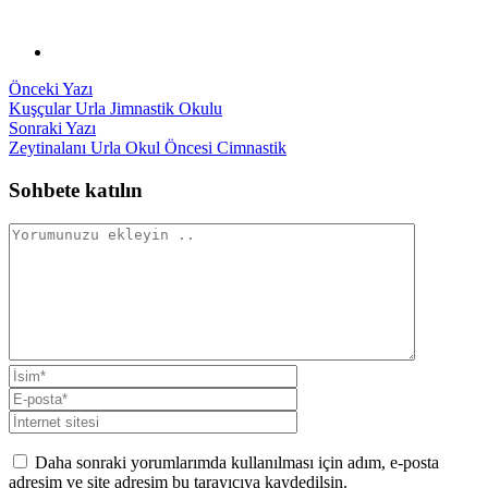
Yazı
Önceki
Önceki Yazı
yazı:
Kuşçular Urla Jimnastik Okulu
gezinmesi
Sonraki
Sonraki Yazı
yazı:
Zeytinalanı Urla Okul Öncesi Cimnastik
Sohbete katılın
Daha sonraki yorumlarımda kullanılması için adım, e-posta
adresim ve site adresim bu tarayıcıya kaydedilsin.