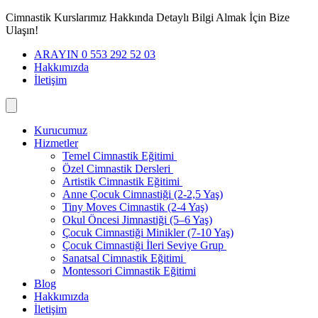
İçeriğe
Cimnastik Kurslarımız Hakkında Detaylı Bilgi Almak İçin Bize
geç
Ulaşın!
ARAYIN 0 553 292 52 03
Hakkımızda
İletişim
Kurucumuz
Hizmetler
Temel Cimnastik Eğitimi
Özel Cimnastik Dersleri
Artistik Cimnastik Eğitimi
Anne Çocuk Cimnastiği (2-2,5 Yaş)
Tiny Moves Cimnastik (2-4 Yaş)
Okul Öncesi Jimnastiği (5–6 Yaş)
Çocuk Cimnastiği Minikler (7-10 Yaş)
Çocuk Cimnastiği İleri Seviye Grup
Sanatsal Cimnastik Eğitimi
Montessori Cimnastik Eğitimi
Blog
Hakkımızda
İletişim