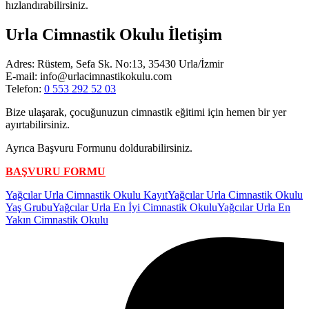
hızlandırabilirsiniz.
Urla Cimnastik Okulu İletişim
Adres: Rüstem, Sefa Sk. No:13, 35430 Urla/İzmir
E-mail: info@urlacimnastikokulu.com
Telefon:
0 553 292 52 03
Bize ulaşarak, çocuğunuzun cimnastik eğitimi için hemen bir yer
ayırtabilirsiniz.
Ayrıca Başvuru Formunu doldurabilirsiniz.
BAŞVURU FORMU
Etiketler:
Yağcılar Urla Cimnastik Okulu Kayıt
Yağcılar Urla Cimnastik Okulu
Yaş Grubu
Yağcılar Urla En İyi Cimnastik Okulu
Yağcılar Urla En
Yakın Cimnastik Okulu