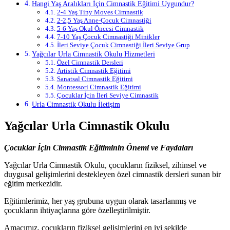
Hangi Yaş Aralıkları İçin Cimnastik Eğitimi Uygundur?
2-4 Yaş Tiny Moves Cimnastik
2-2,5 Yaş Anne-Çocuk Cimnastiği
5-6 Yaş Okul Öncesi Cimnastik
7-10 Yaş Çocuk Cimnastiği Minikler
İleri Seviye Çocuk Cimnastiği İleri Seviye Grup
Yağcılar Urla Cimnastik Okulu Hizmetleri
Özel Cimnastik Dersleri
Artistik Cimnastik Eğitimi
Sanatsal Cimnastik Eğitimi
Montessori Cimnastik Eğitimi
Çocuklar İçin İleri Seviye Cimnastik
Urla Cimnastik Okulu İletişim
Yağcılar Urla Cimnastik Okulu
Çocuklar İçin Cimnastik Eğitiminin Önemi ve Faydaları
Yağcılar Urla Cimnastik Okulu, çocukların fiziksel, zihinsel ve
duygusal gelişimlerini destekleyen özel cimnastik dersleri sunan bir
eğitim merkezidir.
Eğitimlerimiz, her yaş grubuna uygun olarak tasarlanmış ve
çocukların ihtiyaçlarına göre özelleştirilmiştir.
Amacımız, çocukların fiziksel gelişimlerini en iyi şekilde