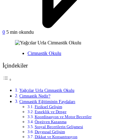
on
0
5 min okundu
Yağcılar
Urla
Cimnastik
Yayınlanan
Cimnastik Okulu
Okulu
İçindekiler
Yağcılar Urla Cimnastik Okulu
Cimnastik Nedir?
Cimnastik Eğitiminin Faydaları
Fiziksel Gelişim
Esneklik ve Denge
Koordinasyon ve Motor Beceriler
Özgüven Kazanma
Sosyal Becerilerin Gelişmesi
Duygusal Gelişim
Dikkat ve Konsantrasyon