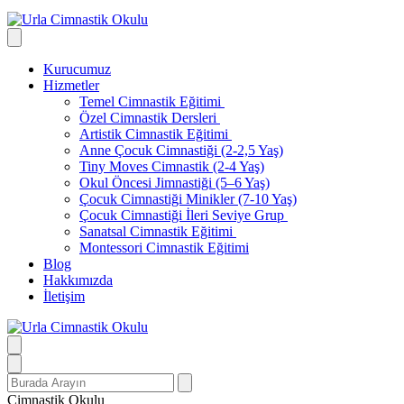
Kurucumuz
Hizmetler
Temel Cimnastik Eğitimi
Özel Cimnastik Dersleri
Artistik Cimnastik Eğitimi
Anne Çocuk Cimnastiği (2-2,5 Yaş)
Tiny Moves Cimnastik (2-4 Yaş)
Okul Öncesi Jimnastiği (5–6 Yaş)
Çocuk Cimnastiği Minikler (7-10 Yaş)
Çocuk Cimnastiği İleri Seviye Grup
Sanatsal Cimnastik Eğitimi
Montessori Cimnastik Eğitimi
Blog
Hakkımızda
İletişim
Search
for:
Cimnastik Okulu