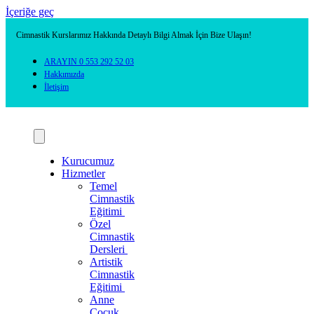
İçeriğe geç
Cimnastik Kurslarımız Hakkında Detaylı Bilgi Almak İçin Bize Ulaşın!
ARAYIN 0 553 292 52 03
Hakkımızda
İletişim
Kurucumuz
Hizmetler
Temel
Cimnastik
Eğitimi
Özel
Cimnastik
Dersleri
Artistik
Cimnastik
Eğitimi
Anne
Çocuk