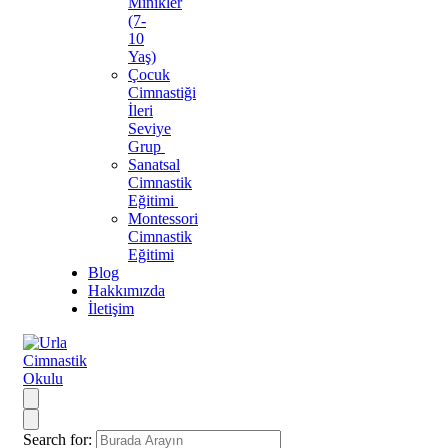
Minikler
(7-
10
Yaş)
Çocuk
Cimnastiği
İleri
Seviye
Grup
Sanatsal
Cimnastik
Eğitimi
Montessori
Cimnastik
Eğitimi
Blog
Hakkımızda
İletişim
Search for: