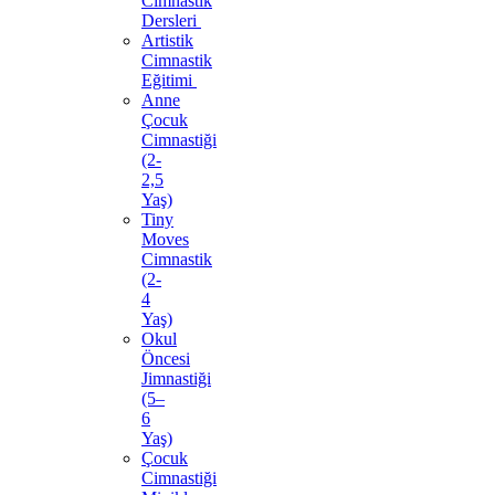
Cimnastik
Dersleri
Artistik
Cimnastik
Eğitimi
Anne
Çocuk
Cimnastiği
(2-
2,5
Yaş)
Tiny
Moves
Cimnastik
(2-
4
Yaş)
Okul
Öncesi
Jimnastiği
(5–
6
Yaş)
Çocuk
Cimnastiği