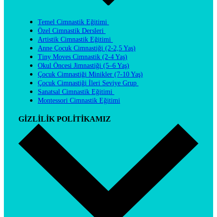
Temel Cimnastik Eğitimi
Özel Cimnastik Dersleri
Artistik Cimnastik Eğitimi
Anne Çocuk Cimnastiği (2-2,5 Yaş)
Tiny Moves Cimnastik (2-4 Yaş)
Okul Öncesi Jimnastiği (5–6 Yaş)
Çocuk Cimnastiği Minikler (7-10 Yaş)
Çocuk Cimnastiği İleri Seviye Grup
Sanatsal Cimnastik Eğitimi
Montessori Cimnastik Eğitimi
GİZLİLİK POLİTİKAMIZ