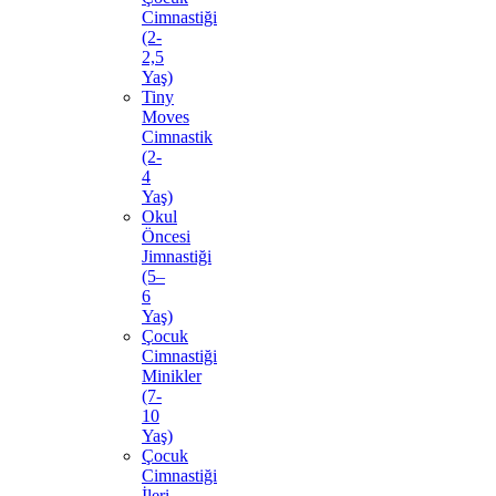
Cimnastiği
(2-
2,5
Yaş)
Tiny
Moves
Cimnastik
(2-
4
Yaş)
Okul
Öncesi
Jimnastiği
(5–
6
Yaş)
Çocuk
Cimnastiği
Minikler
(7-
10
Yaş)
Çocuk
Cimnastiği
İleri