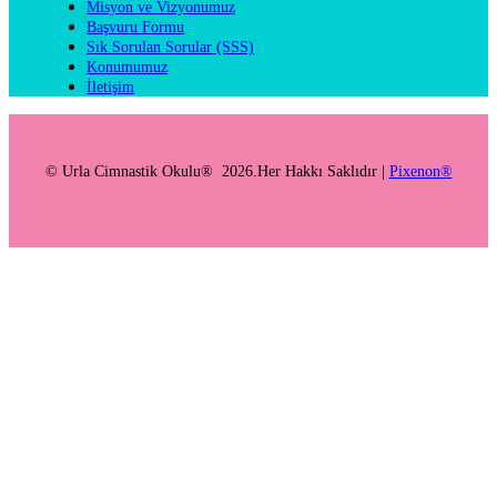
Misyon ve Vizyonumuz
Başvuru Formu
Sık Sorulan Sorular (SSS)
Konumumuz
İletişim
© Urla Cimnastik Okulu® 2026.Her Hakkı Saklıdır |
Pixenon®