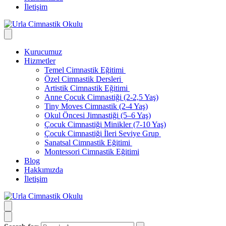
İletişim
Kurucumuz
Hizmetler
Temel Cimnastik Eğitimi
Özel Cimnastik Dersleri
Artistik Cimnastik Eğitimi
Anne Çocuk Cimnastiği (2-2,5 Yaş)
Tiny Moves Cimnastik (2-4 Yaş)
Okul Öncesi Jimnastiği (5–6 Yaş)
Çocuk Cimnastiği Minikler (7-10 Yaş)
Çocuk Cimnastiği İleri Seviye Grup
Sanatsal Cimnastik Eğitimi
Montessori Cimnastik Eğitimi
Blog
Hakkımızda
İletişim