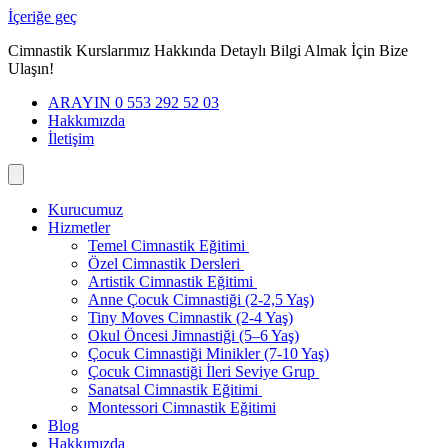
İçeriğe geç
Cimnastik Kurslarımız Hakkında Detaylı Bilgi Almak İçin Bize
Ulaşın!
ARAYIN 0 553 292 52 03
Hakkımızda
İletişim
Kurucumuz
Hizmetler
Temel Cimnastik Eğitimi
Özel Cimnastik Dersleri
Artistik Cimnastik Eğitimi
Anne Çocuk Cimnastiği (2-2,5 Yaş)
Tiny Moves Cimnastik (2-4 Yaş)
Okul Öncesi Jimnastiği (5–6 Yaş)
Çocuk Cimnastiği Minikler (7-10 Yaş)
Çocuk Cimnastiği İleri Seviye Grup
Sanatsal Cimnastik Eğitimi
Montessori Cimnastik Eğitimi
Blog
Hakkımızda