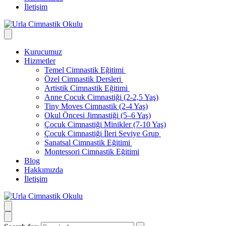
İletişim
Kurucumuz
Hizmetler
Temel Cimnastik Eğitimi
Özel Cimnastik Dersleri
Artistik Cimnastik Eğitimi
Anne Çocuk Cimnastiği (2-2,5 Yaş)
Tiny Moves Cimnastik (2-4 Yaş)
Okul Öncesi Jimnastiği (5–6 Yaş)
Çocuk Cimnastiği Minikler (7-10 Yaş)
Çocuk Cimnastiği İleri Seviye Grup
Sanatsal Cimnastik Eğitimi
Montessori Cimnastik Eğitimi
Blog
Hakkımızda
İletişim