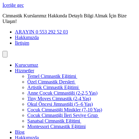
İçeriğe geç
Cimnastik Kurslarımız Hakkında Detaylı Bilgi Almak İçin Bize
Ulaşın!
ARAYIN 0 553 292 52 03
Hakkımızda
İletişim
Kurucumuz
Hizmetler
Temel Cimnastik Eğitimi
Özel Cimnastik Dersleri
Artistik Cimnastik Eğitimi
Anne Çocuk Cimnastiği (2-2,5 Yaş)
Tiny Moves Cimnastik (2-4 Yaş)
Okul Öncesi Jimnastiği (5–6 Yaş)
Çocuk Cimnastiği Minikler (7-10 Yaş)
Çocuk Cimnastiği İleri Seviye Grup
Sanatsal Cimnastik Eğitimi
Montessori Cimnastik Eğitimi
Blog
Hakkımızda