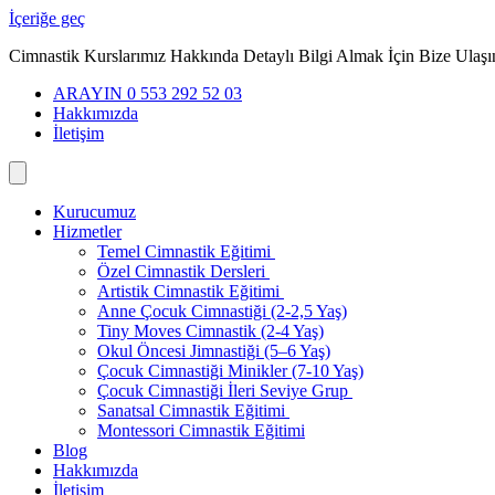
İçeriğe geç
Cimnastik Kurslarımız Hakkında Detaylı Bilgi Almak İçin Bize Ulaşı
ARAYIN 0 553 292 52 03
Hakkımızda
İletişim
Kurucumuz
Hizmetler
Temel Cimnastik Eğitimi
Özel Cimnastik Dersleri
Artistik Cimnastik Eğitimi
Anne Çocuk Cimnastiği (2-2,5 Yaş)
Tiny Moves Cimnastik (2-4 Yaş)
Okul Öncesi Jimnastiği (5–6 Yaş)
Çocuk Cimnastiği Minikler (7-10 Yaş)
Çocuk Cimnastiği İleri Seviye Grup
Sanatsal Cimnastik Eğitimi
Montessori Cimnastik Eğitimi
Blog
Hakkımızda
İletişim