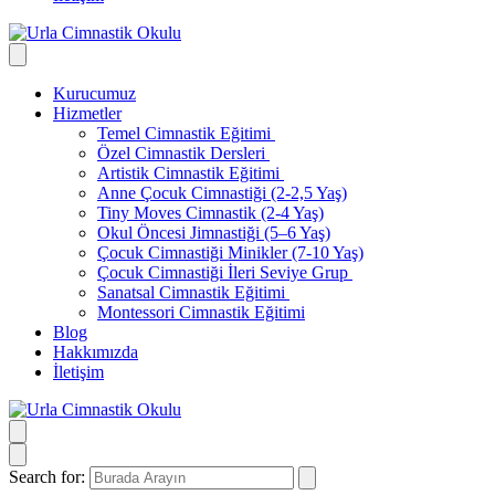
Kurucumuz
Hizmetler
Temel Cimnastik Eğitimi
Özel Cimnastik Dersleri
Artistik Cimnastik Eğitimi
Anne Çocuk Cimnastiği (2-2,5 Yaş)
Tiny Moves Cimnastik (2-4 Yaş)
Okul Öncesi Jimnastiği (5–6 Yaş)
Çocuk Cimnastiği Minikler (7-10 Yaş)
Çocuk Cimnastiği İleri Seviye Grup
Sanatsal Cimnastik Eğitimi
Montessori Cimnastik Eğitimi
Blog
Hakkımızda
İletişim
Search for: