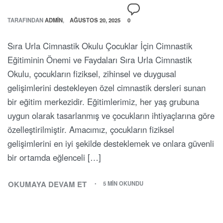
TARAFINDAN
ADMIN
AĞUSTOS 20, 2025
0
ON
SIRA
URLA
Sıra Urla Cimnastik Okulu Çocuklar İçin Cimnastik
CIMNASTIK
OKULU
Eğitiminin Önemi ve Faydaları Sıra Urla Cimnastik
Okulu, çocukların fiziksel, zihinsel ve duygusal
gelişimlerini destekleyen özel cimnastik dersleri sunan
bir eğitim merkezidir. Eğitimlerimiz, her yaş grubuna
uygun olarak tasarlanmış ve çocukların ihtiyaçlarına göre
özelleştirilmiştir. Amacımız, çocukların fiziksel
gelişimlerini en iyi şekilde desteklemek ve onlara güvenli
bir ortamda eğlenceli […]
OKUMAYA DEVAM ET
5 MIN OKUNDU
SIRA
URLA
CIMNASTIK
OKULU