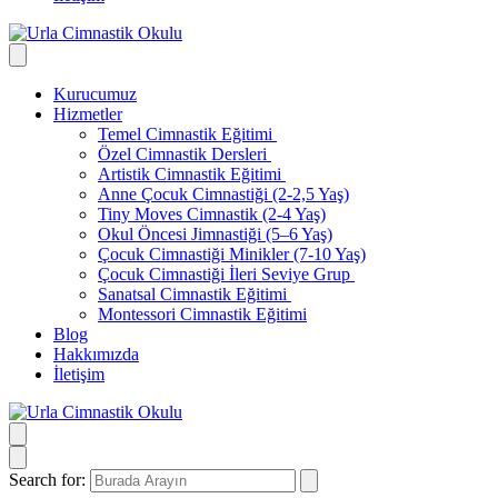
Kurucumuz
Hizmetler
Temel Cimnastik Eğitimi
Özel Cimnastik Dersleri
Artistik Cimnastik Eğitimi
Anne Çocuk Cimnastiği (2-2,5 Yaş)
Tiny Moves Cimnastik (2-4 Yaş)
Okul Öncesi Jimnastiği (5–6 Yaş)
Çocuk Cimnastiği Minikler (7-10 Yaş)
Çocuk Cimnastiği İleri Seviye Grup
Sanatsal Cimnastik Eğitimi
Montessori Cimnastik Eğitimi
Blog
Hakkımızda
İletişim
Search for: