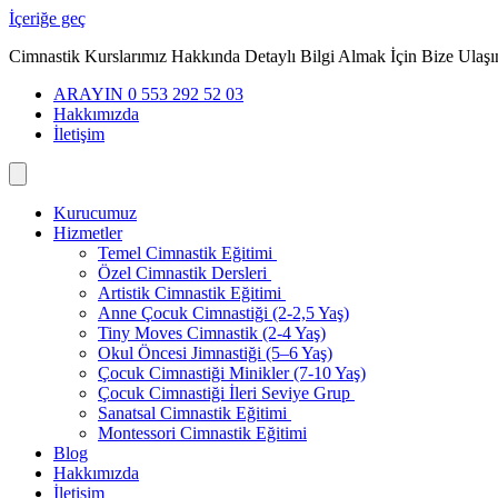
İçeriğe geç
Cimnastik Kurslarımız Hakkında Detaylı Bilgi Almak İçin Bize Ulaşı
ARAYIN 0 553 292 52 03
Hakkımızda
İletişim
Kurucumuz
Hizmetler
Temel Cimnastik Eğitimi
Özel Cimnastik Dersleri
Artistik Cimnastik Eğitimi
Anne Çocuk Cimnastiği (2-2,5 Yaş)
Tiny Moves Cimnastik (2-4 Yaş)
Okul Öncesi Jimnastiği (5–6 Yaş)
Çocuk Cimnastiği Minikler (7-10 Yaş)
Çocuk Cimnastiği İleri Seviye Grup
Sanatsal Cimnastik Eğitimi
Montessori Cimnastik Eğitimi
Blog
Hakkımızda
İletişim