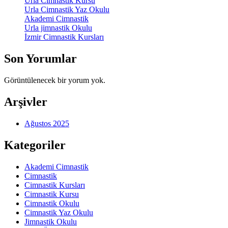
Urla Cimnastik Kursu
Urla Cimnastik Yaz Okulu
Akademi Cimnastik
Urla jimnastik Okulu
İzmir Cimnastik Kursları
Son Yorumlar
Görüntülenecek bir yorum yok.
Arşivler
Ağustos 2025
Kategoriler
Akademi Cimnastik
Cimnastik
Cimnastik Kursları
Cimnastik Kursu
Cimnastik Okulu
Cimnastik Yaz Okulu
Jimnastik Okulu