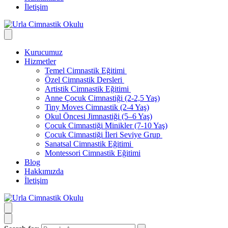
İletişim
Kurucumuz
Hizmetler
Temel Cimnastik Eğitimi
Özel Cimnastik Dersleri
Artistik Cimnastik Eğitimi
Anne Çocuk Cimnastiği (2-2,5 Yaş)
Tiny Moves Cimnastik (2-4 Yaş)
Okul Öncesi Jimnastiği (5–6 Yaş)
Çocuk Cimnastiği Minikler (7-10 Yaş)
Çocuk Cimnastiği İleri Seviye Grup
Sanatsal Cimnastik Eğitimi
Montessori Cimnastik Eğitimi
Blog
Hakkımızda
İletişim