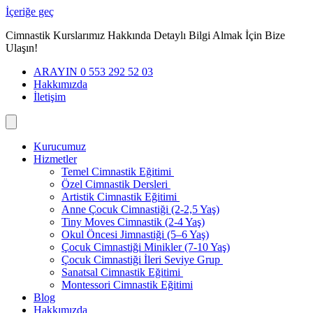
İçeriğe geç
Cimnastik Kurslarımız Hakkında Detaylı Bilgi Almak İçin Bize
Ulaşın!
ARAYIN 0 553 292 52 03
Hakkımızda
İletişim
Kurucumuz
Hizmetler
Temel Cimnastik Eğitimi
Özel Cimnastik Dersleri
Artistik Cimnastik Eğitimi
Anne Çocuk Cimnastiği (2-2,5 Yaş)
Tiny Moves Cimnastik (2-4 Yaş)
Okul Öncesi Jimnastiği (5–6 Yaş)
Çocuk Cimnastiği Minikler (7-10 Yaş)
Çocuk Cimnastiği İleri Seviye Grup
Sanatsal Cimnastik Eğitimi
Montessori Cimnastik Eğitimi
Blog
Hakkımızda