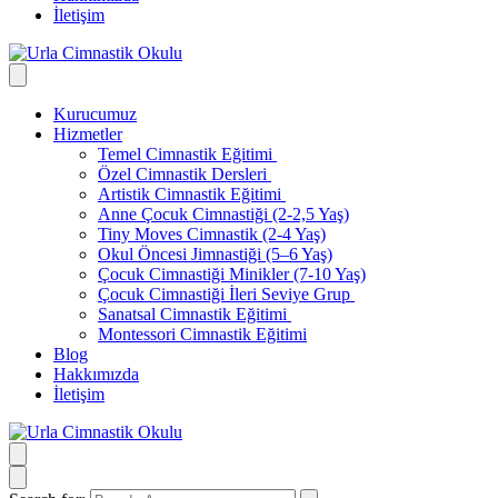
İletişim
Kurucumuz
Hizmetler
Temel Cimnastik Eğitimi
Özel Cimnastik Dersleri
Artistik Cimnastik Eğitimi
Anne Çocuk Cimnastiği (2-2,5 Yaş)
Tiny Moves Cimnastik (2-4 Yaş)
Okul Öncesi Jimnastiği (5–6 Yaş)
Çocuk Cimnastiği Minikler (7-10 Yaş)
Çocuk Cimnastiği İleri Seviye Grup
Sanatsal Cimnastik Eğitimi
Montessori Cimnastik Eğitimi
Blog
Hakkımızda
İletişim