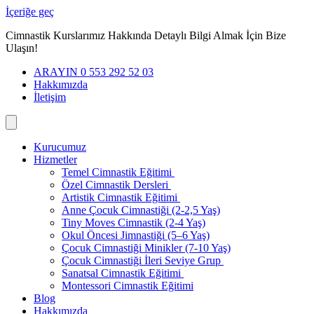
İçeriğe geç
Cimnastik Kurslarımız Hakkında Detaylı Bilgi Almak İçin Bize
Ulaşın!
ARAYIN 0 553 292 52 03
Hakkımızda
İletişim
Kurucumuz
Hizmetler
Temel Cimnastik Eğitimi
Özel Cimnastik Dersleri
Artistik Cimnastik Eğitimi
Anne Çocuk Cimnastiği (2-2,5 Yaş)
Tiny Moves Cimnastik (2-4 Yaş)
Okul Öncesi Jimnastiği (5–6 Yaş)
Çocuk Cimnastiği Minikler (7-10 Yaş)
Çocuk Cimnastiği İleri Seviye Grup
Sanatsal Cimnastik Eğitimi
Montessori Cimnastik Eğitimi
Blog
Hakkımızda