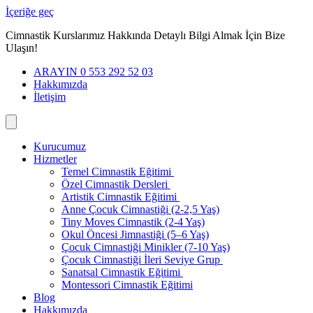
İçeriğe geç
Cimnastik Kurslarımız Hakkında Detaylı Bilgi Almak İçin Bize
Ulaşın!
ARAYIN 0 553 292 52 03
Hakkımızda
İletişim
Kurucumuz
Hizmetler
Temel Cimnastik Eğitimi
Özel Cimnastik Dersleri
Artistik Cimnastik Eğitimi
Anne Çocuk Cimnastiği (2-2,5 Yaş)
Tiny Moves Cimnastik (2-4 Yaş)
Okul Öncesi Jimnastiği (5–6 Yaş)
Çocuk Cimnastiği Minikler (7-10 Yaş)
Çocuk Cimnastiği İleri Seviye Grup
Sanatsal Cimnastik Eğitimi
Montessori Cimnastik Eğitimi
Blog
Hakkımızda