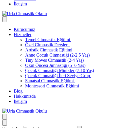
İletişim
Kurucumuz
Hizmetler
Temel Cimnastik Eğitimi
Özel Cimnastik Dersleri
Artistik Cimnastik Eğitimi
Anne Çocuk Cimnastiği (2-2,5 Yaş)
Tiny Moves Cimnastik (2-4 Yaş)
Okul Öncesi Jimnastiği (5–6 Yaş)
Çocuk Cimnastiği Minikler (7-10 Yaş)
Çocuk Cimnastiği İleri Seviye Grup
Sanatsal Cimnastik Eğitimi
Montessori Cimnastik Eğitimi
Blog
Hakkımızda
İletişim