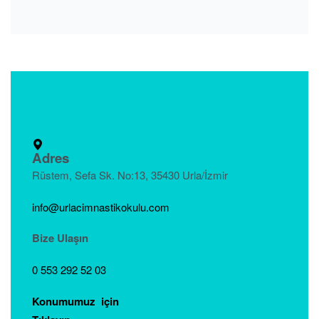
Adres
Rüstem, Sefa Sk. No:13, 35430 Urla/İzmir
info@urlacimnastikokulu.com
Bize Ulaşın
0 553 292 52 03
Konumumuz için