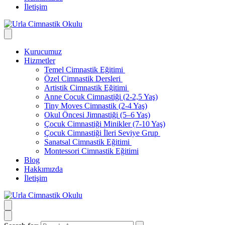
İletişim
Kurucumuz
Hizmetler
Temel Cimnastik Eğitimi
Özel Cimnastik Dersleri
Artistik Cimnastik Eğitimi
Anne Çocuk Cimnastiği (2-2,5 Yaş)
Tiny Moves Cimnastik (2-4 Yaş)
Okul Öncesi Jimnastiği (5–6 Yaş)
Çocuk Cimnastiği Minikler (7-10 Yaş)
Çocuk Cimnastiği İleri Seviye Grup
Sanatsal Cimnastik Eğitimi
Montessori Cimnastik Eğitimi
Blog
Hakkımızda
İletişim