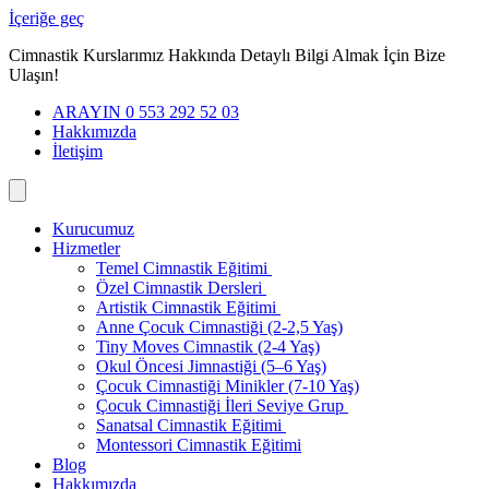
İçeriğe geç
Cimnastik Kurslarımız Hakkında Detaylı Bilgi Almak İçin Bize
Ulaşın!
ARAYIN 0 553 292 52 03
Hakkımızda
İletişim
Kurucumuz
Hizmetler
Temel Cimnastik Eğitimi
Özel Cimnastik Dersleri
Artistik Cimnastik Eğitimi
Anne Çocuk Cimnastiği (2-2,5 Yaş)
Tiny Moves Cimnastik (2-4 Yaş)
Okul Öncesi Jimnastiği (5–6 Yaş)
Çocuk Cimnastiği Minikler (7-10 Yaş)
Çocuk Cimnastiği İleri Seviye Grup
Sanatsal Cimnastik Eğitimi
Montessori Cimnastik Eğitimi
Blog
Hakkımızda