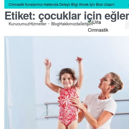
Cimnastik Kurslarımız Hakkında Detaylı Bilgi Almak İçin Bize Ulaşın!
Etiket:
çocuklar için eğle
Kurucumuz
Hizmetler
Blog
Hakkımızda
İletişim