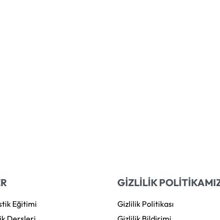
ER
GİZLİLİK POLİTİKAMI
tik Eğitimi
Gizlilik Politikası
ik Dersleri
Gizlilik Bildirimi