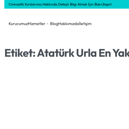
Cimnastik Kurslarımız Hakkında Detaylı Bilgi Almak İçin Bize Ulaşın!
Kurucumuz
Hizmetler
Blog
Hakkımızda
İletişim
Etiket:
Atatürk Urla En Ya