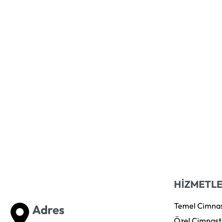
TARAFINDAN
ADMIN
AĞUSTOS 22, 2025
0
OKUMAYA DEVAM ET
5 MIN OKUNDU
HİZMETL
Temel Cimnas
Adres
Özel Cimnast