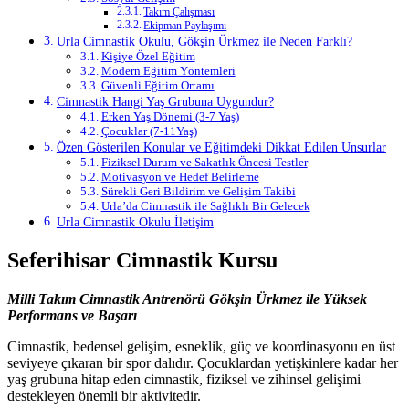
Takım Çalışması
Ekipman Paylaşımı
Urla Cimnastik Okulu, Gökşin Ürkmez ile Neden Farklı?
Kişiye Özel Eğitim
Modern Eğitim Yöntemleri
Güvenli Eğitim Ortamı
Cimnastik Hangi Yaş Grubuna Uygundur?
Erken Yaş Dönemi (3-7 Yaş)
Çocuklar (7-11Yaş)
Özen Gösterilen Konular ve Eğitimdeki Dikkat Edilen Unsurlar
Fiziksel Durum ve Sakatlık Öncesi Testler
Motivasyon ve Hedef Belirleme
Sürekli Geri Bildirim ve Gelişim Takibi
Urla’da Cimnastik ile Sağlıklı Bir Gelecek
Urla Cimnastik Okulu İletişim
Seferihisar Cimnastik Kursu
Milli Takım Cimnastik Antrenörü Gökşin Ürkmez ile Yüksek
Performans ve Başarı
Cimnastik, bedensel gelişim, esneklik, güç ve koordinasyonu en üst
seviyeye çıkaran bir spor dalıdır. Çocuklardan yetişkinlere kadar her
yaş grubuna hitap eden cimnastik, fiziksel ve zihinsel gelişimi
destekleyen önemli bir aktivitedir.