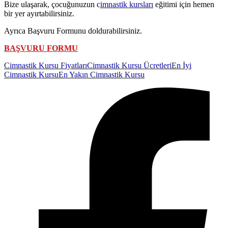
Bize ulaşarak, çocuğunuzun c
imnastik kursları
eğitimi için hemen
bir yer ayırtabilirsiniz.
Ayrıca Başvuru Formunu doldurabilirsiniz.
BAŞVURU FORMU
Etiketler:
Cimnastik Kursu Fiyatları
Cimnastik Kursu Ücretleri
En İyi
Cimnastik Kursu
En Yakın Cimnastik Kursu