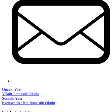
Yazı
Önceki
Önceki Yazı
yazı:
Yelaltı Jimnastik Okulu
gezinmesi
Sonraki
Sonraki Yazı
yazı:
Kadıovacık Urla Jimnastik Okulu