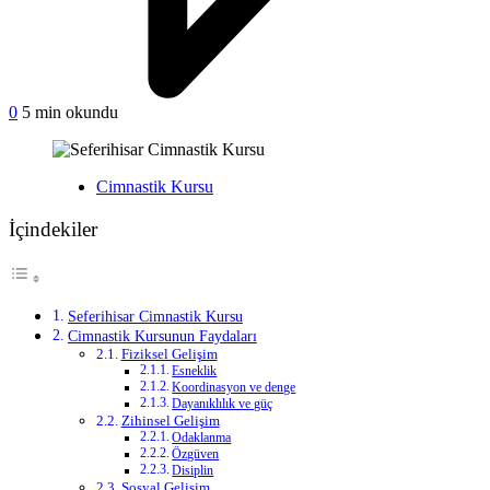
on
0
5 min okundu
Seferihisar
Cimnastik
Kursu
Yayınlanan
Cimnastik Kursu
İçindekiler
Seferihisar Cimnastik Kursu
Cimnastik Kursunun Faydaları
Fiziksel Gelişim
Esneklik
Koordinasyon ve denge
Dayanıklılık ve güç
Zihinsel Gelişim
Odaklanma
Özgüven
Disiplin
Sosyal Gelişim