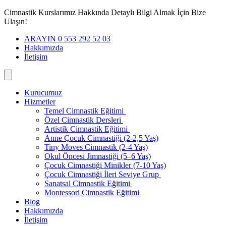
İçeriğe
Cimnastik Kurslarımız Hakkında Detaylı Bilgi Almak İçin Bize
geç
Ulaşın!
ARAYIN 0 553 292 52 03
Hakkımızda
İletişim
Kurucumuz
Hizmetler
Temel Cimnastik Eğitimi
Özel Cimnastik Dersleri
Artistik Cimnastik Eğitimi
Anne Çocuk Cimnastiği (2-2,5 Yaş)
Tiny Moves Cimnastik (2-4 Yaş)
Okul Öncesi Jimnastiği (5–6 Yaş)
Çocuk Cimnastiği Minikler (7-10 Yaş)
Çocuk Cimnastiği İleri Seviye Grup
Sanatsal Cimnastik Eğitimi
Montessori Cimnastik Eğitimi
Blog
Hakkımızda
İletişim