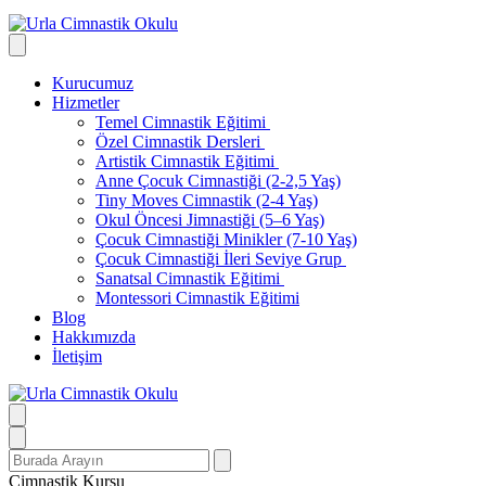
Kurucumuz
Hizmetler
Temel Cimnastik Eğitimi
Özel Cimnastik Dersleri
Artistik Cimnastik Eğitimi
Anne Çocuk Cimnastiği (2-2,5 Yaş)
Tiny Moves Cimnastik (2-4 Yaş)
Okul Öncesi Jimnastiği (5–6 Yaş)
Çocuk Cimnastiği Minikler (7-10 Yaş)
Çocuk Cimnastiği İleri Seviye Grup
Sanatsal Cimnastik Eğitimi
Montessori Cimnastik Eğitimi
Blog
Hakkımızda
İletişim
Search
for:
Cimnastik Kursu