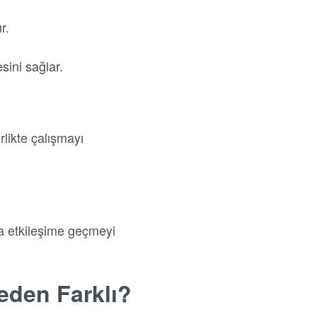
r.
esini sağlar.
rlikte çalışmayı
la etkileşime geçmeyi
eden Farklı?