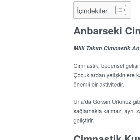
İçindekiler
Anbarseki Ci
Milli Takım Cimnastik A
Cimnastik, bedensel gelişi
Çocuklardan yetişkinlere k
önemli bir aktivitedir.
Urla’da Gökşin Ürkmez gibi 
sağlamakla kalmaz, aynı zam
geliştirir.
Cimnastik Ku