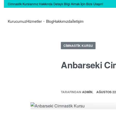
Cimnastik Kurslarımız Hakkında Detaylı Bilgi Almak İçin Bize Ulaşın!
Kurucumuz
Hizmetler
Blog
Hakkımızda
İletişim
CIMNASTIK KURSU
Anbarseki Ci
TARAFINDAN
ADMIN
AĞUSTOS 22,