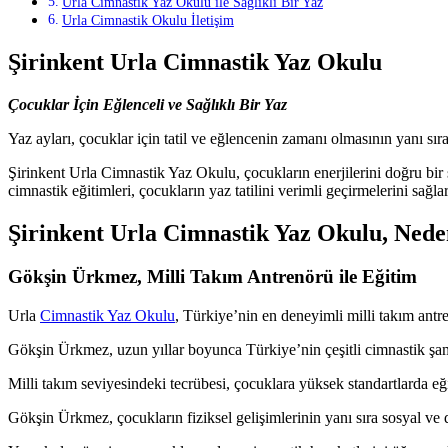
Urla Cimnastik Yaz Okulu ile Sağlıklı Bir Yaz
Urla Cimnastik Okulu İletişim
Şirinkent Urla Cimnastik Yaz Okulu
Çocuklar İçin Eğlenceli ve Sağlıklı Bir Yaz
Yaz ayları, çocuklar için tatil ve eğlencenin zamanı olmasının yanı sıra,
Şirinkent Urla Cimnastik Yaz Okulu, çocukların enerjilerini doğru bir ş
cimnastik eğitimleri, çocukların yaz tatilini verimli geçirmelerini sağlar
Şirinkent Urla Cimnastik Yaz Okulu, Nede
Gökşin Ürkmez, Milli Takım Antrenörü ile Eğitim
Urla
Cimnastik Yaz Okulu
, Türkiye’nin en deneyimli milli takım antr
Gökşin Ürkmez, uzun yıllar boyunca Türkiye’nin çeşitli cimnastik şamp
Milli takım seviyesindeki tecrübesi, çocuklara yüksek standartlarda e
Gökşin Ürkmez, çocukların fiziksel gelişimlerinin yanı sıra sosyal ve 