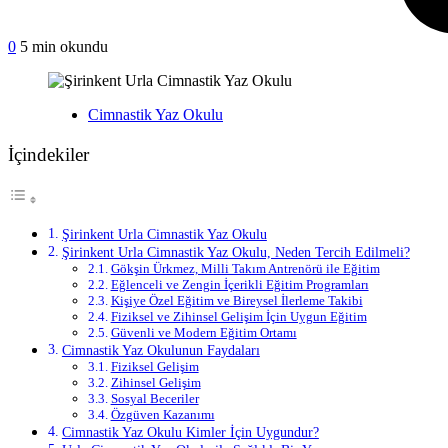
on
0
5 min okundu
Şirinkent
Urla
Cimnastik
Yayınlanan
Cimnastik Yaz Okulu
Yaz
Okulu
İçindekiler
Şirinkent Urla Cimnastik Yaz Okulu
Şirinkent Urla Cimnastik Yaz Okulu, Neden Tercih Edilmeli?
Gökşin Ürkmez, Milli Takım Antrenörü ile Eğitim
Eğlenceli ve Zengin İçerikli Eğitim Programları
Kişiye Özel Eğitim ve Bireysel İlerleme Takibi
Fiziksel ve Zihinsel Gelişim İçin Uygun Eğitim
Güvenli ve Modern Eğitim Ortamı
Cimnastik Yaz Okulunun Faydaları
Fiziksel Gelişim
Zihinsel Gelişim
Sosyal Beceriler
Özgüven Kazanımı
Cimnastik Yaz Okulu Kimler İçin Uygundur?