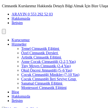
İçeriğe
Cimnastik Kurslarımız Hakkında Detaylı Bilgi Almak İçin Bize Ulaşı
geç
ARAYIN 0 553 292 52 03
Hakkımızda
İletişim
Kurucumuz
Hizmetler
Temel Cimnastik Eğitimi
Özel Cimnastik Dersleri
Artistik Cimnastik Eğitimi
Anne Çocuk Cimnastiği (2-2,5 Yaş)
Tiny Moves Cimnastik (2-4 Yaş)
Okul Öncesi Jimnastiği (5–6 Yaş)
Çocuk Cimnastiği Minikler (7-10 Yaş)
Çocuk Cimnastiği İleri Seviye Grup
Sanatsal Cimnastik Eğitimi
Montessori Cimnastik Eğitimi
Blog
Hakkımızda
İletişim