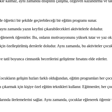
le kalmaz, aynı zamanda disiplinli çalışma, özgüven kazandırma ve takım
 öğretici bir şekilde geçirebileceği bir eğitim programı sunar.
aynı zamanda yazın keyfini çıkarabilecekleri aktivitelerle doludur.
e eğlenerek öğrenirler. Bu, onların motivasyonunu yüksek tutar ve yaz ok
için özelleştirilmiş derslerle doludur. Aynı zamanda, bu aktiviteler ço
tatil boyunca cimnastik becerilerini geliştirme fırsatını elde ederler.
ukların gelişim hızları farklı olduğundan, eğitim programları her çocuğu
 çıkarmak için kişiye özel eğitim teknikleri kullanır. Eğitmenler, her ço
zlarında ilerlemelerini sağlar. Aynı zamanda, çocuklar eğlenerek öğrenir v