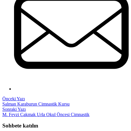
Yazı
Önceki
Önceki Yazı
yazı:
Salman Karaburun Cimnastik Kursu
gezinmesi
Sonraki
Sonraki Yazı
yazı:
M. Fevzi Çakmak Urla Okul Öncesi Cimnastik
Sohbete katılın