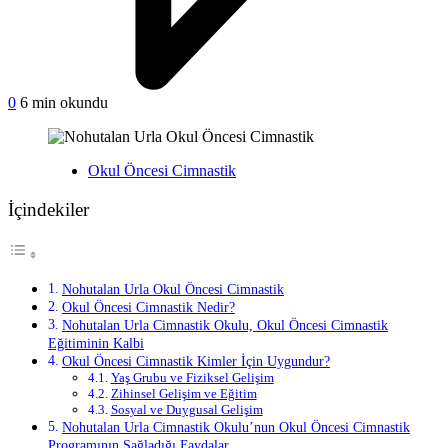
on
0
6 min okundu
Nohutalan
Urla
Okul
Yayınlanan
Okul Öncesi Cimnastik
Öncesi
Cimnastik
İçindekiler
Nohutalan Urla Okul Öncesi Cimnastik
Okul Öncesi Cimnastik Nedir?
Nohutalan Urla Cimnastik Okulu, Okul Öncesi Cimnastik
Eğitiminin Kalbi
Okul Öncesi Cimnastik Kimler İçin Uygundur?
Yaş Grubu ve Fiziksel Gelişim
Zihinsel Gelişim ve Eğitim
Sosyal ve Duygusal Gelişim
Nohutalan Urla Cimnastik Okulu’nun Okul Öncesi Cimnastik
Programının Sağladığı Faydalar