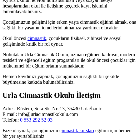
Ayrıca okulun telefon numarasından veya sosyal medya
hesaplarından okul ile iletişime geçerek kayıt işlemini
tamamlayabilirsiniz.
Çocuğunuzun gelişimi için erken yaşta cimnastik eğitimi almak, ona
sağlıklı bir yaşamın temellerini atmanıza yardımcı olacaktır.
Okul öncesi
cimnastik
, çocukların fiziksel, zihinsel ve sosyal
gelişiminde kritik bir rol oynar.
Nohutalan Urla Cimnastik Okulu, uzman eğitmen kadrosu, modern
tesisleri ve eğlenceli eğitim programları ile okul öncesi çocuklar için
mükemmel bir eğitim ortamı sunmaktadır.
Hemen kaydınızı yaparak, çocuğunuzun sağlıklı bir şekilde
büyümesine katkıda bulunabilirsiniz.
Urla Cimnastik Okulu İletişim
Adres: Rüstem, Sefa Sk. No:13, 35430 Urla/İzmir
E-mail: info@urlacimnastikokulu.com
Telefon:
0 553 292 52 03
Bize ulaşarak, çocuğunuzun c
imnastik kursları
eğitimi için hemen
bir yer ayırtabilirsiniz.