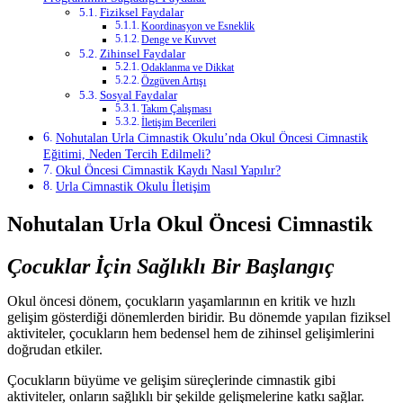
Fiziksel Faydalar
Koordinasyon ve Esneklik
Denge ve Kuvvet
Zihinsel Faydalar
Odaklanma ve Dikkat
Özgüven Artışı
Sosyal Faydalar
Takım Çalışması
İletişim Becerileri
Nohutalan Urla Cimnastik Okulu’nda Okul Öncesi Cimnastik
Eğitimi, Neden Tercih Edilmeli?
Okul Öncesi Cimnastik Kaydı Nasıl Yapılır?
Urla Cimnastik Okulu İletişim
Nohutalan Urla Okul Öncesi Cimnastik
Çocuklar İçin Sağlıklı Bir Başlangıç
Okul öncesi dönem, çocukların yaşamlarının en kritik ve hızlı
gelişim gösterdiği dönemlerden biridir. Bu dönemde yapılan fiziksel
aktiviteler, çocukların hem bedensel hem de zihinsel gelişimlerini
doğrudan etkiler.
Çocukların büyüme ve gelişim süreçlerinde cimnastik gibi
aktiviteler, onların sağlıklı bir şekilde gelişmelerine katkı sağlar.