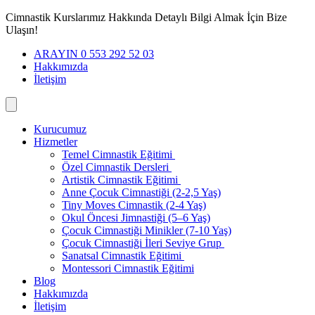
İçeriğe
Cimnastik Kurslarımız Hakkında Detaylı Bilgi Almak İçin Bize
geç
Ulaşın!
ARAYIN 0 553 292 52 03
Hakkımızda
İletişim
Kurucumuz
Hizmetler
Temel Cimnastik Eğitimi
Özel Cimnastik Dersleri
Artistik Cimnastik Eğitimi
Anne Çocuk Cimnastiği (2-2,5 Yaş)
Tiny Moves Cimnastik (2-4 Yaş)
Okul Öncesi Jimnastiği (5–6 Yaş)
Çocuk Cimnastiği Minikler (7-10 Yaş)
Çocuk Cimnastiği İleri Seviye Grup
Sanatsal Cimnastik Eğitimi
Montessori Cimnastik Eğitimi
Blog
Hakkımızda
İletişim