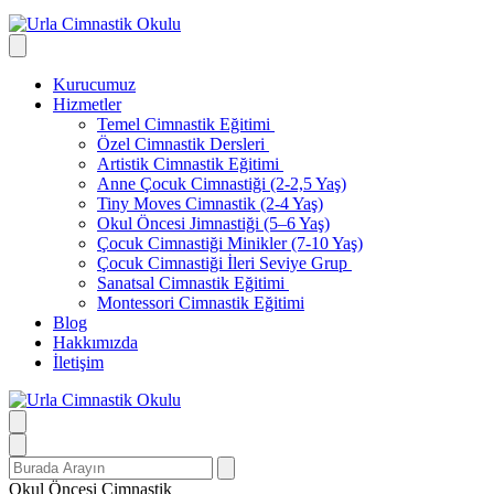
Kurucumuz
Hizmetler
Temel Cimnastik Eğitimi
Özel Cimnastik Dersleri
Artistik Cimnastik Eğitimi
Anne Çocuk Cimnastiği (2-2,5 Yaş)
Tiny Moves Cimnastik (2-4 Yaş)
Okul Öncesi Jimnastiği (5–6 Yaş)
Çocuk Cimnastiği Minikler (7-10 Yaş)
Çocuk Cimnastiği İleri Seviye Grup
Sanatsal Cimnastik Eğitimi
Montessori Cimnastik Eğitimi
Blog
Hakkımızda
İletişim
Search
for:
Okul Öncesi Cimnastik