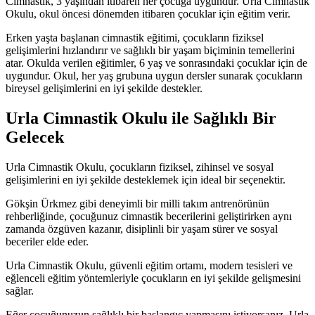
Cimnastik, 3 yaşından itibaren her çocuğa uygundur. Urla Cimnastik
Okulu, okul öncesi dönemden itibaren çocuklar için eğitim verir.
Erken yaşta başlanan cimnastik eğitimi, çocukların fiziksel
gelişimlerini hızlandırır ve sağlıklı bir yaşam biçiminin temellerini
atar. Okulda verilen eğitimler, 6 yaş ve sonrasındaki çocuklar için de
uygundur. Okul, her yaş grubuna uygun dersler sunarak çocukların
bireysel gelişimlerini en iyi şekilde destekler.
Urla Cimnastik Okulu ile Sağlıklı Bir
Gelecek
Urla Cimnastik Okulu, çocukların fiziksel, zihinsel ve sosyal
gelişimlerini en iyi şekilde desteklemek için ideal bir seçenektir.
Gökşin Ürkmez gibi deneyimli bir milli takım antrenörünün
rehberliğinde, çocuğunuz cimnastik becerilerini geliştirirken aynı
zamanda özgüven kazanır, disiplinli bir yaşam sürer ve sosyal
beceriler elde eder.
Urla Cimnastik Okulu, güvenli eğitim ortamı, modern tesisleri ve
eğlenceli eğitim yöntemleriyle çocukların en iyi şekilde gelişmesini
sağlar.
Eğer çocuğunuzun sağlıklı bir başlangıç yapmasını istiyorsanız, Urla