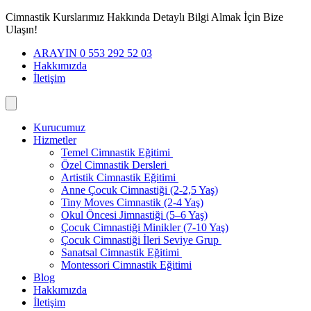
İçeriğe
Cimnastik Kurslarımız Hakkında Detaylı Bilgi Almak İçin Bize
geç
Ulaşın!
ARAYIN 0 553 292 52 03
Hakkımızda
İletişim
Kurucumuz
Hizmetler
Temel Cimnastik Eğitimi
Özel Cimnastik Dersleri
Artistik Cimnastik Eğitimi
Anne Çocuk Cimnastiği (2-2,5 Yaş)
Tiny Moves Cimnastik (2-4 Yaş)
Okul Öncesi Jimnastiği (5–6 Yaş)
Çocuk Cimnastiği Minikler (7-10 Yaş)
Çocuk Cimnastiği İleri Seviye Grup
Sanatsal Cimnastik Eğitimi
Montessori Cimnastik Eğitimi
Blog
Hakkımızda
İletişim