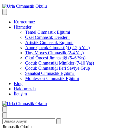
Kurucumuz
Hizmetler
Temel Cimnastik Eğitimi
Özel Cimnastik Dersleri
Artistik Cimnastik Eğitimi
Anne Çocuk Cimnastiği (2-2,5 Yaş)
Tiny Moves Cimnastik (2-4 Yaş)
Okul Öncesi Jimnastiği (5–6 Yaş)
Çocuk Cimnastiği Minikler (7-10 Yaş)
Çocuk Cimnastiği İleri Seviye Grup
Sanatsal Cimnastik Eğitimi
Montessori Cimnastik Eğitimi
Blog
Hakkımızda
İletişim
Search
for:
Jimnastik Okulu