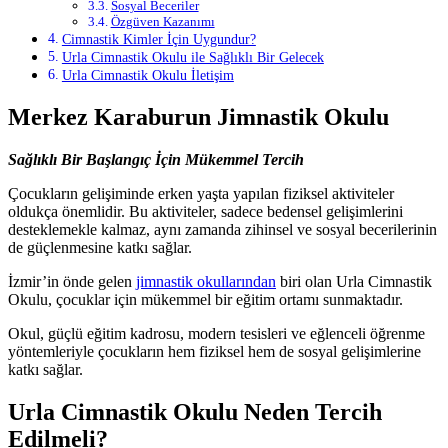
Sosyal Beceriler
Özgüven Kazanımı
Cimnastik Kimler İçin Uygundur?
Urla Cimnastik Okulu ile Sağlıklı Bir Gelecek
Urla Cimnastik Okulu İletişim
Merkez Karaburun Jimnastik Okulu
Sağlıklı Bir Başlangıç İçin Mükemmel Tercih
Çocukların gelişiminde erken yaşta yapılan fiziksel aktiviteler
oldukça önemlidir. Bu aktiviteler, sadece bedensel gelişimlerini
desteklemekle kalmaz, aynı zamanda zihinsel ve sosyal becerilerinin
de güçlenmesine katkı sağlar.
İzmir’in önde gelen
jimnastik okullarından
biri olan Urla Cimnastik
Okulu, çocuklar için mükemmel bir eğitim ortamı sunmaktadır.
Okul, güçlü eğitim kadrosu, modern tesisleri ve eğlenceli öğrenme
yöntemleriyle çocukların hem fiziksel hem de sosyal gelişimlerine
katkı sağlar.
Urla Cimnastik Okulu Neden Tercih
Edilmeli?