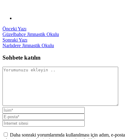
Yazı
Önceki
Önceki Yazı
yazı:
Güzelbahçe Jimnastik Okulu
gezinmesi
Sonraki
Sonraki Yazı
yazı:
Narlıdere Jimnastik Okulu
Sohbete katılın
Daha sonraki yorumlarımda kullanılması için adım, e-posta