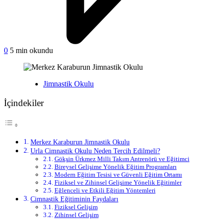
on
0
5 min okundu
Merkez
Karaburun
Jimnastik
Yayınlanan
Jimnastik Okulu
Okulu
İçindekiler
Merkez Karaburun Jimnastik Okulu
Urla Cimnastik Okulu Neden Tercih Edilmeli?
Gökşin Ürkmez Milli Takım Antrenörü ve Eğitimci
Bireysel Gelişime Yönelik Eğitim Programları
Modern Eğitim Tesisi ve Güvenli Eğitim Ortamı
Fiziksel ve Zihinsel Gelişime Yönelik Eğitimler
Eğlenceli ve Etkili Eğitim Yöntemleri
Cimnastik Eğitiminin Faydaları
Fiziksel Gelişim
Zihinsel Gelişim