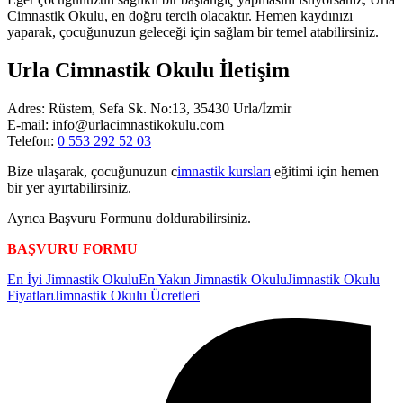
Cimnastik Okulu, en doğru tercih olacaktır. Hemen kaydınızı
yaparak, çocuğunuzun geleceği için sağlam bir temel atabilirsiniz.
Urla Cimnastik Okulu İletişim
Adres: Rüstem, Sefa Sk. No:13, 35430 Urla/İzmir
E-mail: info@urlacimnastikokulu.com
Telefon:
0 553 292 52 03
Bize ulaşarak, çocuğunuzun c
imnastik kursları
eğitimi için hemen
bir yer ayırtabilirsiniz.
Ayrıca Başvuru Formunu doldurabilirsiniz.
BAŞVURU FORMU
Etiketler:
En İyi Jimnastik Okulu
En Yakın Jimnastik Okulu
Jimnastik Okulu
Fiyatları
Jimnastik Okulu Ücretleri