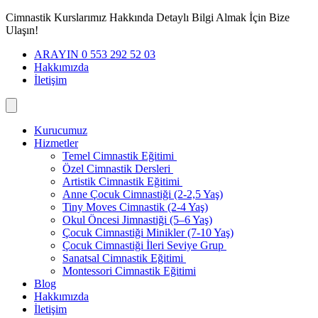
İçeriğe
Cimnastik Kurslarımız Hakkında Detaylı Bilgi Almak İçin Bize
geç
Ulaşın!
ARAYIN 0 553 292 52 03
Hakkımızda
İletişim
Kurucumuz
Hizmetler
Temel Cimnastik Eğitimi
Özel Cimnastik Dersleri
Artistik Cimnastik Eğitimi
Anne Çocuk Cimnastiği (2-2,5 Yaş)
Tiny Moves Cimnastik (2-4 Yaş)
Okul Öncesi Jimnastiği (5–6 Yaş)
Çocuk Cimnastiği Minikler (7-10 Yaş)
Çocuk Cimnastiği İleri Seviye Grup
Sanatsal Cimnastik Eğitimi
Montessori Cimnastik Eğitimi
Blog
Hakkımızda
İletişim