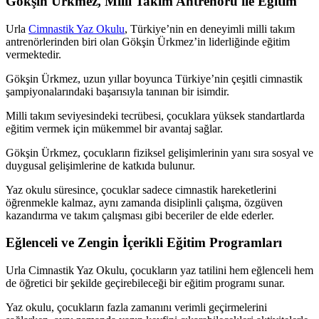
Gökşin Ürkmez, Milli Takım Antrenörü ile Eğitim
Urla
Cimnastik Yaz Okulu
, Türkiye’nin en deneyimli milli takım
antrenörlerinden biri olan Gökşin Ürkmez’in liderliğinde eğitim
vermektedir.
Gökşin Ürkmez, uzun yıllar boyunca Türkiye’nin çeşitli cimnastik
şampiyonalarındaki başarısıyla tanınan bir isimdir.
Milli takım seviyesindeki tecrübesi, çocuklara yüksek standartlarda
eğitim vermek için mükemmel bir avantaj sağlar.
Gökşin Ürkmez, çocukların fiziksel gelişimlerinin yanı sıra sosyal ve
duygusal gelişimlerine de katkıda bulunur.
Yaz okulu süresince, çocuklar sadece cimnastik hareketlerini
öğrenmekle kalmaz, aynı zamanda disiplinli çalışma, özgüven
kazandırma ve takım çalışması gibi beceriler de elde ederler.
Eğlenceli ve Zengin İçerikli Eğitim Programları
Urla Cimnastik Yaz Okulu, çocukların yaz tatilini hem eğlenceli hem
de öğretici bir şekilde geçirebileceği bir eğitim programı sunar.
Yaz okulu, çocukların fazla zamanını verimli geçirmelerini