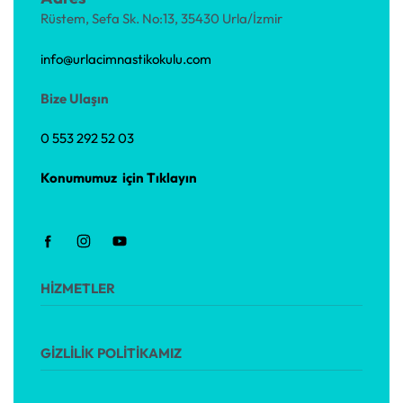
Rüstem, Sefa Sk. No:13, 35430 Urla/İzmir
info@urlacimnastikokulu.com
Bize Ulaşın
0 553 292 52 03
Konumumuz için Tıklayın
HİZMETLER
Temel Cimnastik Eğitimi
GİZLİLİK POLİTİKAMIZ
Özel Cimnastik Dersleri
Artistik Cimnastik Eğitimi
Anne Çocuk Cimnastiği (2-2,5 Yaş)