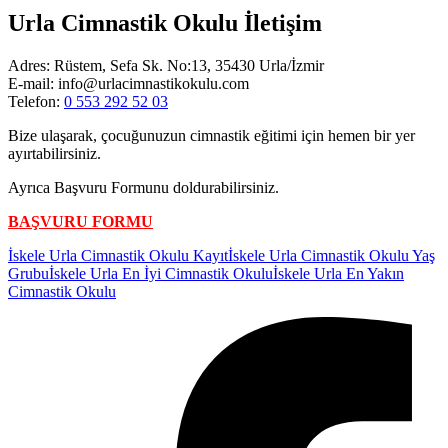
Urla Cimnastik Okulu İletişim
Adres: Rüstem, Sefa Sk. No:13, 35430 Urla/İzmir
E-mail: info@urlacimnastikokulu.com
Telefon:
0 553 292 52 03
Bize ulaşarak, çocuğunuzun cimnastik eğitimi için hemen bir yer
ayırtabilirsiniz.
Ayrıca Başvuru Formunu doldurabilirsiniz.
BAŞVURU FORMU
Etiketler:
İskele Urla Cimnastik Okulu Kayıt
İskele Urla Cimnastik Okulu Yaş
Grubu
İskele Urla En İyi Cimnastik Okulu
İskele Urla En Yakın
Cimnastik Okulu