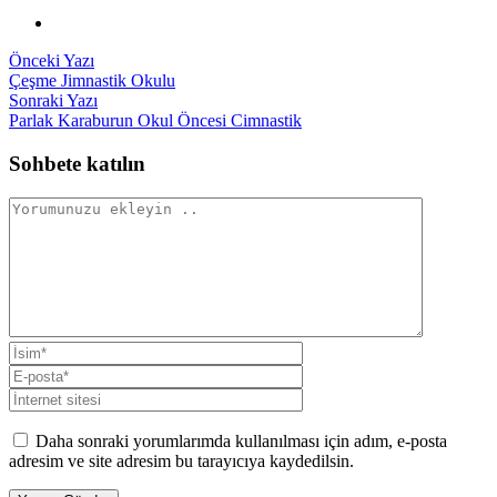
Yazı
Önceki
Önceki Yazı
yazı:
Çeşme Jimnastik Okulu
gezinmesi
Sonraki
Sonraki Yazı
yazı:
Parlak Karaburun Okul Öncesi Cimnastik
Sohbete katılın
Daha sonraki yorumlarımda kullanılması için adım, e-posta
adresim ve site adresim bu tarayıcıya kaydedilsin.