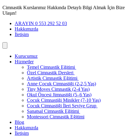
İçeriğe
Cimnastik Kurslarımız Hakkında Detaylı Bilgi Almak İçin Bize
geç
Ulaşın!
ARAYIN 0 553 292 52 03
Hakkımızda
İletişim
Kurucumuz
Hizmetler
Temel Cimnastik Eğitimi
Özel Cimnastik Dersleri
Artistik Cimnastik Eğitimi
Anne Çocuk Cimnastiği (2-2,5 Yaş)
Tiny Moves Cimnastik (2-4 Yaş)
Okul Öncesi Jimnastiği (5–6 Yaş)
Çocuk Cimnastiği Minikler (7-10 Yaş)
Çocuk Cimnastiği İleri Seviye Grup
Sanatsal Cimnastik Eğitimi
Montessori Cimnastik Eğitimi
Blog
Hakkımızda
İletişim