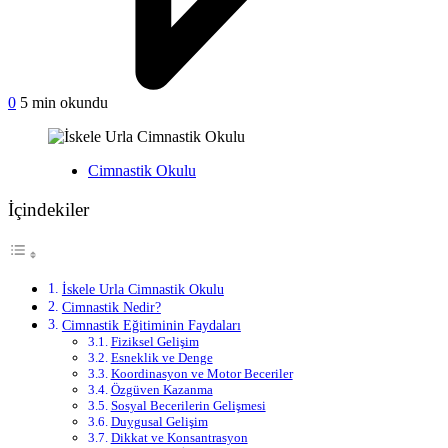
on
0
5 min okundu
İskele
Urla
Cimnastik
Yayınlanan
Cimnastik Okulu
Okulu
İçindekiler
İskele Urla Cimnastik Okulu
Cimnastik Nedir?
Cimnastik Eğitiminin Faydaları
Fiziksel Gelişim
Esneklik ve Denge
Koordinasyon ve Motor Beceriler
Özgüven Kazanma
Sosyal Becerilerin Gelişmesi
Duygusal Gelişim
Dikkat ve Konsantrasyon