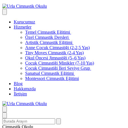
Kurucumuz
Hizmetler
Temel Cimnastik Eğitimi
Özel Cimnastik Dersleri
Artistik Cimnastik Eğitimi
Anne Çocuk Cimnastiği (2-2,5 Yaş)
Tiny Moves Cimnastik (2-4 Yaş)
Okul Öncesi Jimnastiği (5–6 Yaş)
Çocuk Cimnastiği Minikler (7-10 Yaş)
Çocuk Cimnastiği İleri Seviye Grup
Sanatsal Cimnastik Eğitimi
Montessori Cimnastik Eğitimi
Blog
Hakkımızda
İletişim
Search
for:
Cimnastik Okulu