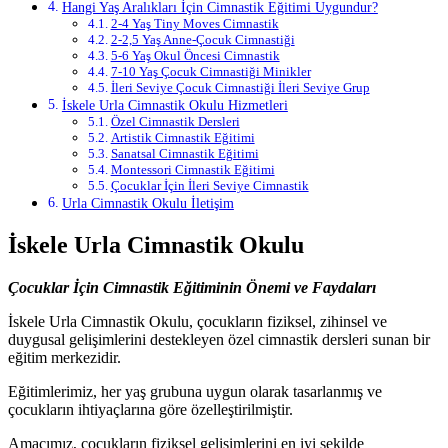
Hangi Yaş Aralıkları İçin Cimnastik Eğitimi Uygundur?
2-4 Yaş Tiny Moves Cimnastik
2-2,5 Yaş Anne-Çocuk Cimnastiği
5-6 Yaş Okul Öncesi Cimnastik
7-10 Yaş Çocuk Cimnastiği Minikler
İleri Seviye Çocuk Cimnastiği İleri Seviye Grup
İskele Urla Cimnastik Okulu Hizmetleri
Özel Cimnastik Dersleri
Artistik Cimnastik Eğitimi
Sanatsal Cimnastik Eğitimi
Montessori Cimnastik Eğitimi
Çocuklar İçin İleri Seviye Cimnastik
Urla Cimnastik Okulu İletişim
İskele Urla Cimnastik Okulu
Çocuklar İçin Cimnastik Eğitiminin Önemi ve Faydaları
İskele Urla Cimnastik Okulu, çocukların fiziksel, zihinsel ve
duygusal gelişimlerini destekleyen özel cimnastik dersleri sunan bir
eğitim merkezidir.
Eğitimlerimiz, her yaş grubuna uygun olarak tasarlanmış ve
çocukların ihtiyaçlarına göre özelleştirilmiştir.
Amacımız, çocukların fiziksel gelişimlerini en iyi şekilde