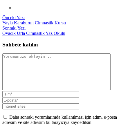
Yazı
Önceki
Önceki Yazı
yazı:
Yayla Karaburun Cimnastik Kursu
gezinmesi
Sonraki
Sonraki Yazı
yazı:
Ovacık Urla Cimnastik Yaz Okulu
Sohbete katılın
Daha sonraki yorumlarımda kullanılması için adım, e-posta
adresim ve site adresim bu tarayıcıya kaydedilsin.