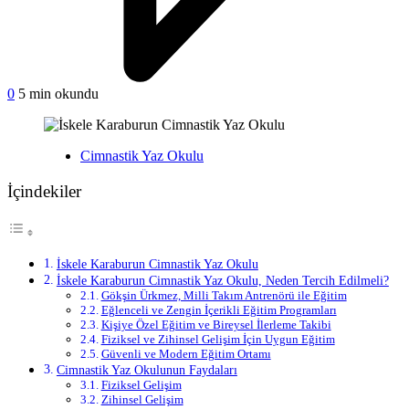
on
0
5 min okundu
İskele
Karaburun
Cimnastik
Yayınlanan
Cimnastik Yaz Okulu
Yaz
Okulu
İçindekiler
İskele Karaburun Cimnastik Yaz Okulu
İskele Karaburun Cimnastik Yaz Okulu, Neden Tercih Edilmeli?
Gökşin Ürkmez, Milli Takım Antrenörü ile Eğitim
Eğlenceli ve Zengin İçerikli Eğitim Programları
Kişiye Özel Eğitim ve Bireysel İlerleme Takibi
Fiziksel ve Zihinsel Gelişim İçin Uygun Eğitim
Güvenli ve Modern Eğitim Ortamı
Cimnastik Yaz Okulunun Faydaları
Fiziksel Gelişim
Zihinsel Gelişim