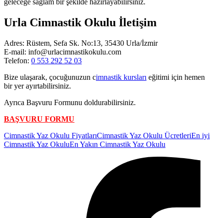
geleceğe sağlam bir şekilde hazırlayabilirsiniz.
Urla Cimnastik Okulu İletişim
Adres: Rüstem, Sefa Sk. No:13, 35430 Urla/İzmir
E-mail: info@urlacimnastikokulu.com
Telefon:
0 553 292 52 03
Bize ulaşarak, çocuğunuzun c
imnastik kursları
eğitimi için hemen
bir yer ayırtabilirsiniz.
Ayrıca Başvuru Formunu doldurabilirsiniz.
BAŞVURU FORMU
Etiketler:
Cimnastik Yaz Okulu Fiyatları
Cimnastik Yaz Okulu Ücretleri
En iyi
Cimnastik Yaz Okulu
En Yakın Cimnastik Yaz Okulu