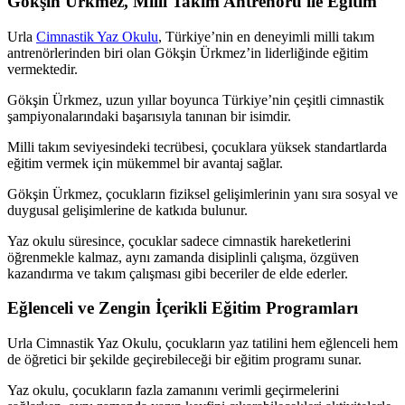
Gökşin Ürkmez, Milli Takım Antrenörü ile Eğitim
Urla
Cimnastik Yaz Okulu
, Türkiye’nin en deneyimli milli takım
antrenörlerinden biri olan Gökşin Ürkmez’in liderliğinde eğitim
vermektedir.
Gökşin Ürkmez, uzun yıllar boyunca Türkiye’nin çeşitli cimnastik
şampiyonalarındaki başarısıyla tanınan bir isimdir.
Milli takım seviyesindeki tecrübesi, çocuklara yüksek standartlarda
eğitim vermek için mükemmel bir avantaj sağlar.
Gökşin Ürkmez, çocukların fiziksel gelişimlerinin yanı sıra sosyal ve
duygusal gelişimlerine de katkıda bulunur.
Yaz okulu süresince, çocuklar sadece cimnastik hareketlerini
öğrenmekle kalmaz, aynı zamanda disiplinli çalışma, özgüven
kazandırma ve takım çalışması gibi beceriler de elde ederler.
Eğlenceli ve Zengin İçerikli Eğitim Programları
Urla Cimnastik Yaz Okulu, çocukların yaz tatilini hem eğlenceli hem
de öğretici bir şekilde geçirebileceği bir eğitim programı sunar.
Yaz okulu, çocukların fazla zamanını verimli geçirmelerini