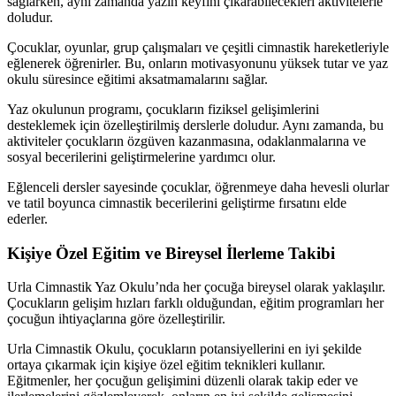
sağlarken, aynı zamanda yazın keyfini çıkarabilecekleri aktivitelerle
doludur.
Çocuklar, oyunlar, grup çalışmaları ve çeşitli cimnastik hareketleriyle
eğlenerek öğrenirler. Bu, onların motivasyonunu yüksek tutar ve yaz
okulu süresince eğitimi aksatmamalarını sağlar.
Yaz okulunun programı, çocukların fiziksel gelişimlerini
desteklemek için özelleştirilmiş derslerle doludur. Aynı zamanda, bu
aktiviteler çocukların özgüven kazanmasına, odaklanmalarına ve
sosyal becerilerini geliştirmelerine yardımcı olur.
Eğlenceli dersler sayesinde çocuklar, öğrenmeye daha hevesli olurlar
ve tatil boyunca cimnastik becerilerini geliştirme fırsatını elde
ederler.
Kişiye Özel Eğitim ve Bireysel İlerleme Takibi
Urla Cimnastik Yaz Okulu’nda her çocuğa bireysel olarak yaklaşılır.
Çocukların gelişim hızları farklı olduğundan, eğitim programları her
çocuğun ihtiyaçlarına göre özelleştirilir.
Urla Cimnastik Okulu, çocukların potansiyellerini en iyi şekilde
ortaya çıkarmak için kişiye özel eğitim teknikleri kullanır.
Eğitmenler, her çocuğun gelişimini düzenli olarak takip eder ve