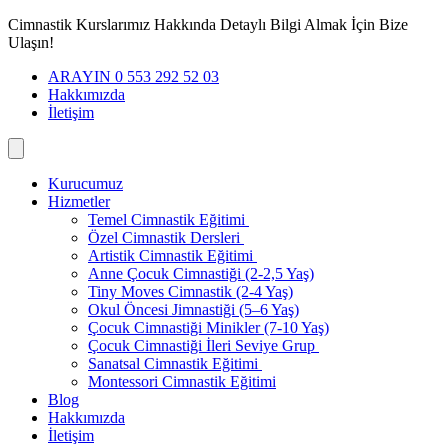
İçeriğe
Cimnastik Kurslarımız Hakkında Detaylı Bilgi Almak İçin Bize
geç
Ulaşın!
ARAYIN 0 553 292 52 03
Hakkımızda
İletişim
Kurucumuz
Hizmetler
Temel Cimnastik Eğitimi
Özel Cimnastik Dersleri
Artistik Cimnastik Eğitimi
Anne Çocuk Cimnastiği (2-2,5 Yaş)
Tiny Moves Cimnastik (2-4 Yaş)
Okul Öncesi Jimnastiği (5–6 Yaş)
Çocuk Cimnastiği Minikler (7-10 Yaş)
Çocuk Cimnastiği İleri Seviye Grup
Sanatsal Cimnastik Eğitimi
Montessori Cimnastik Eğitimi
Blog
Hakkımızda
İletişim