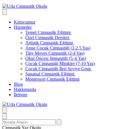
Kurucumuz
Hizmetler
Temel Cimnastik Eğitimi
Özel Cimnastik Dersleri
Artistik Cimnastik Eğitimi
Anne Çocuk Cimnastiği (2-2,5 Yaş)
Tiny Moves Cimnastik (2-4 Yaş)
Okul Öncesi Jimnastiği (5–6 Yaş)
Çocuk Cimnastiği Minikler (7-10 Yaş)
Çocuk Cimnastiği İleri Seviye Grup
Sanatsal Cimnastik Eğitimi
Montessori Cimnastik Eğitimi
Blog
Hakkımızda
İletişim
Search
for:
Cimnastik Yaz Okulu