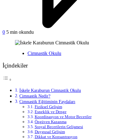
on
0
5 min okundu
İskele
Karaburun
Cimnastik
Yayınlanan
Cimnastik Okulu
Okulu
İçindekiler
İskele Karaburun Cimnastik Okulu
Cimnastik Nedir?
Cimnastik Eğitiminin Faydaları
Fiziksel Gelişim
Esneklik ve Denge
Koordinasyon ve Motor Beceriler
Özgüven Kazanma
Sosyal Becerilerin Gelişmesi
Duygusal Gelişim
Dikkat ve Konsantrasyon