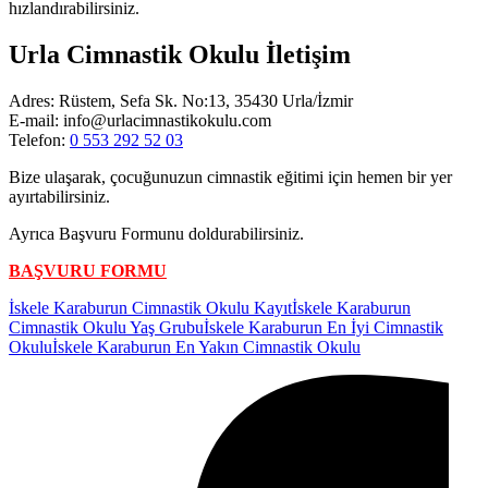
hızlandırabilirsiniz.
Urla Cimnastik Okulu İletişim
Adres: Rüstem, Sefa Sk. No:13, 35430 Urla/İzmir
E-mail: info@urlacimnastikokulu.com
Telefon:
0 553 292 52 03
Bize ulaşarak, çocuğunuzun cimnastik eğitimi için hemen bir yer
ayırtabilirsiniz.
Ayrıca Başvuru Formunu doldurabilirsiniz.
BAŞVURU FORMU
Etiketler:
İskele Karaburun Cimnastik Okulu Kayıt
İskele Karaburun
Cimnastik Okulu Yaş Grubu
İskele Karaburun En İyi Cimnastik
Okulu
İskele Karaburun En Yakın Cimnastik Okulu