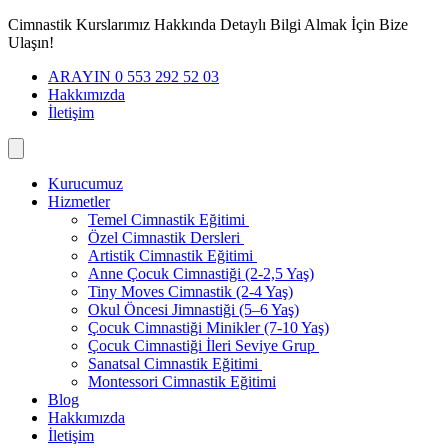
İçeriğe
Cimnastik Kurslarımız Hakkında Detaylı Bilgi Almak İçin Bize
geç
Ulaşın!
ARAYIN 0 553 292 52 03
Hakkımızda
İletişim
Kurucumuz
Hizmetler
Temel Cimnastik Eğitimi
Özel Cimnastik Dersleri
Artistik Cimnastik Eğitimi
Anne Çocuk Cimnastiği (2-2,5 Yaş)
Tiny Moves Cimnastik (2-4 Yaş)
Okul Öncesi Jimnastiği (5–6 Yaş)
Çocuk Cimnastiği Minikler (7-10 Yaş)
Çocuk Cimnastiği İleri Seviye Grup
Sanatsal Cimnastik Eğitimi
Montessori Cimnastik Eğitimi
Blog
Hakkımızda
İletişim