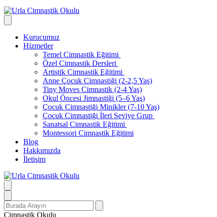
Kurucumuz
Hizmetler
Temel Cimnastik Eğitimi
Özel Cimnastik Dersleri
Artistik Cimnastik Eğitimi
Anne Çocuk Cimnastiği (2-2,5 Yaş)
Tiny Moves Cimnastik (2-4 Yaş)
Okul Öncesi Jimnastiği (5–6 Yaş)
Çocuk Cimnastiği Minikler (7-10 Yaş)
Çocuk Cimnastiği İleri Seviye Grup
Sanatsal Cimnastik Eğitimi
Montessori Cimnastik Eğitimi
Blog
Hakkımızda
İletişim
Search
for:
Cimnastik Okulu