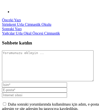
Yazı
Önceki
Önceki Yazı
yazı:
Şirinkent Urla Cimnastik Okulu
gezinmesi
Sonraki
Sonraki Yazı
yazı:
Yağcılar Urla Okul Öncesi Cimnastik
Sohbete katılın
Daha sonraki yorumlarımda kullanılması için adım, e-posta
adresim ve site adresim bu tarayıcıya kaydedilsin.