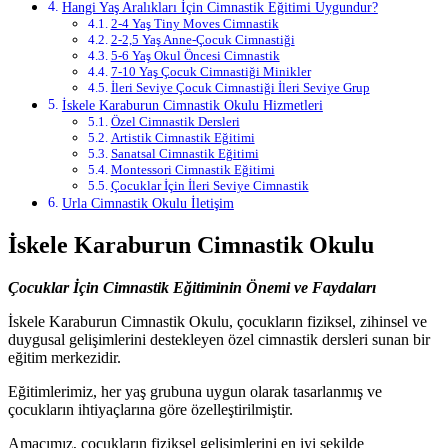
Hangi Yaş Aralıkları İçin Cimnastik Eğitimi Uygundur?
2-4 Yaş Tiny Moves Cimnastik
2-2,5 Yaş Anne-Çocuk Cimnastiği
5-6 Yaş Okul Öncesi Cimnastik
7-10 Yaş Çocuk Cimnastiği Minikler
İleri Seviye Çocuk Cimnastiği İleri Seviye Grup
İskele Karaburun Cimnastik Okulu Hizmetleri
Özel Cimnastik Dersleri
Artistik Cimnastik Eğitimi
Sanatsal Cimnastik Eğitimi
Montessori Cimnastik Eğitimi
Çocuklar İçin İleri Seviye Cimnastik
Urla Cimnastik Okulu İletişim
İskele Karaburun Cimnastik Okulu
Çocuklar İçin Cimnastik Eğitiminin Önemi ve Faydaları
İskele Karaburun Cimnastik Okulu, çocukların fiziksel, zihinsel ve
duygusal gelişimlerini destekleyen özel cimnastik dersleri sunan bir
eğitim merkezidir.
Eğitimlerimiz, her yaş grubuna uygun olarak tasarlanmış ve
çocukların ihtiyaçlarına göre özelleştirilmiştir.
Amacımız, çocukların fiziksel gelişimlerini en iyi şekilde