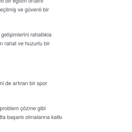
i bir eğitim ortamı
çilmiş ve güvenli bir
elişimlerini rahatlıkla
ın rahat ve huzurlu bir
i de artıran bir spor
e problem çözme gibi
ta başarılı olmalarına katkı