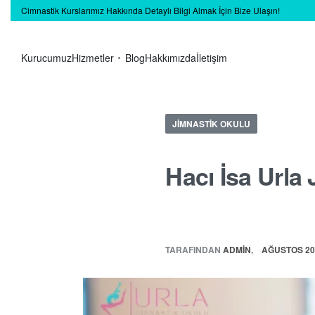
Cimnastik Kurslarımız Hakkında Detaylı Bilgi Almak İçin Bize Ulaşın!
Kurucumuz
Hizmetler
Blog
Hakkımızda
İletişim
JIMNASTIK OKULU
Hacı İsa Urla
TARAFINDAN
ADMIN
AĞUSTOS 20,