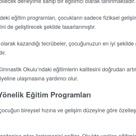
bilecek deneyime sahip bir eğitimci olarak tanınmaktadır.
deki eğitim programları, çocukların sadece fiziksel geliş
ini de geliştirecek şekilde tasarlanmıştır.
larak kazandığı tecrübeler, çocuğunuzun en iyi şekilde 
ır.
 Cimnastik Okulu’ndaki eğitimlerin kalitesini doğrudan art
yeline ulaşmasına yardımcı olur.
Yönelik Eğitim Programları
çocuğun bireysel hızına ve gelişim düzeyine göre özelleşt
sitesine göre ilerlemesini sağlar. Okulda verilen eğitiml