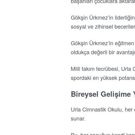
başarıları çocuklara aktara
Gökşin Ürkmez’in liderliğin
sosyal ve zihinsel beceriler
Gökşin Ürkmez’in eğitmen o
oldukça değerli bir avantajd
Milli takım tecrübesi, Urla
spordaki en yüksek potansi
Bireysel Gelişime 
Urla Cimnastik Okulu, her 
sunar.
Bu, her çocuğun kendi kapa