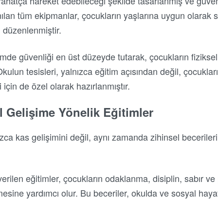
 rahatça hareket edebileceği şekilde tasarlanmış ve güvenl
ılan tüm ekipmanlar, çocukların yaşlarına uygun olarak se
n düzenlenmiştir.
mde güvenliği en üst düzeyde tutarak, çocukların fiziksel g
Okulun tesisleri, yalnızca eğitim açısından değil, çocuklar
 için de özel olarak hazırlanmıştır.
el Gelişime Yönelik Eğitimler
zca kas gelişimini değil, aynı zamanda zihinsel becerilerin
erilen eğitimler, çocukların odaklanma, disiplin, sabır v
şmesine yardımcı olur. Bu beceriler, okulda ve sosyal hayat