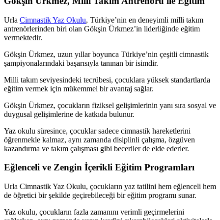
Gökşin Ürkmez, Milli Takım Antrenörü ile Eğitim
Urla
Cimnastik Yaz Okulu
, Türkiye’nin en deneyimli milli takım
antrenörlerinden biri olan Gökşin Ürkmez’in liderliğinde eğitim
vermektedir.
Gökşin Ürkmez, uzun yıllar boyunca Türkiye’nin çeşitli cimnastik
şampiyonalarındaki başarısıyla tanınan bir isimdir.
Milli takım seviyesindeki tecrübesi, çocuklara yüksek standartlarda
eğitim vermek için mükemmel bir avantaj sağlar.
Gökşin Ürkmez, çocukların fiziksel gelişimlerinin yanı sıra sosyal ve
duygusal gelişimlerine de katkıda bulunur.
Yaz okulu süresince, çocuklar sadece cimnastik hareketlerini
öğrenmekle kalmaz, aynı zamanda disiplinli çalışma, özgüven
kazandırma ve takım çalışması gibi beceriler de elde ederler.
Eğlenceli ve Zengin İçerikli Eğitim Programları
Urla Cimnastik Yaz Okulu, çocukların yaz tatilini hem eğlenceli hem
de öğretici bir şekilde geçirebileceği bir eğitim programı sunar.
Yaz okulu, çocukların fazla zamanını verimli geçirmelerini