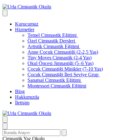
Kurucumuz
Hizmetler
Temel Cimnastik Eğitimi
Özel Cimnastik Dersleri
Artistik Cimnastik Eğitimi
Anne Çocuk Cimnastiği (2-2,5 Yaş)
Tiny Moves Cimnastik (2-4 Yaş)
Okul Öncesi Jimnastiği (5–6 Yaş)
Çocuk Cimnastiği Minikler (7-10 Yaş)
Çocuk Cimnastiği İleri Seviye Grup
Sanatsal Cimnastik Eğitimi
Montessori Cimnastik Eğitimi
Blog
Hakkımızda
İletişim
Search
for:
Cimnastik Yaz Okulu