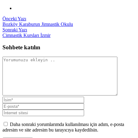
Yazı
Önceki
Önceki Yazı
yazı:
Bozköy Karaburun Jimnastik Okulu
gezinmesi
Sonraki
Sonraki Yazı
yazı:
Cimnastik Kursları İzmir
Sohbete katılın
Daha sonraki yorumlarımda kullanılması için adım, e-posta
adresim ve site adresim bu tarayıcıya kaydedilsin.