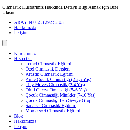
İçeriğe
Cimnastik Kurslarımız Hakkında Detaylı Bilgi Almak İçin Bize
geç
Ulaşın!
ARAYIN 0 553 292 52 03
Hakkımızda
İletişim
Kurucumuz
Hizmetler
Temel Cimnastik Eğitimi
Özel Cimnastik Dersleri
Artistik Cimnastik Eğitimi
Anne Çocuk Cimnastiği (2-2,5 Yaş)
Tiny Moves Cimnastik (2-4 Yaş)
Okul Öncesi Jimnastiği (5–6 Yaş)
Çocuk Cimnastiği Minikler (7-10 Yaş)
Çocuk Cimnastiği İleri Seviye Grup
Sanatsal Cimnastik Eğitimi
Montessori Cimnastik Eğitimi
Blog
Hakkımızda
İletişim