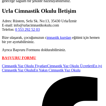
geleceğe sağlam bir şekilde hazırlayabilirsiniz.
Urla Cimnastik Okulu İletişim
Adres: Rüstem, Sefa Sk. No:13, 35430 Urla/İzmir
E-mail: info@urlacimnastikokulu.com
Telefon:
0 553 292 52 03
Bize ulaşarak, çocuğunuzun c
imnastik kursları
eğitimi için hemen
bir yer ayırtabilirsiniz.
Ayrıca Başvuru Formunu doldurabilirsiniz.
BAŞVURU FORMU
Etiketler:
Cimnastik Yaz Okulu Fiyatları
Cimnastik Yaz Okulu Ücretleri
En iyi
Cimnastik Yaz Okulu
En Yakın Cimnastik Yaz Okulu