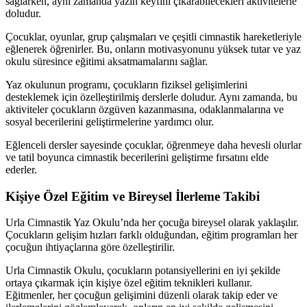
sağlarken, aynı zamanda yazın keyfini çıkarabilecekleri aktivitelerle
doludur.
Çocuklar, oyunlar, grup çalışmaları ve çeşitli cimnastik hareketleriyle
eğlenerek öğrenirler. Bu, onların motivasyonunu yüksek tutar ve yaz
okulu süresince eğitimi aksatmamalarını sağlar.
Yaz okulunun programı, çocukların fiziksel gelişimlerini
desteklemek için özelleştirilmiş derslerle doludur. Aynı zamanda, bu
aktiviteler çocukların özgüven kazanmasına, odaklanmalarına ve
sosyal becerilerini geliştirmelerine yardımcı olur.
Eğlenceli dersler sayesinde çocuklar, öğrenmeye daha hevesli olurlar
ve tatil boyunca cimnastik becerilerini geliştirme fırsatını elde
ederler.
Kişiye Özel Eğitim ve Bireysel İlerleme Takibi
Urla Cimnastik Yaz Okulu’nda her çocuğa bireysel olarak yaklaşılır.
Çocukların gelişim hızları farklı olduğundan, eğitim programları her
çocuğun ihtiyaçlarına göre özelleştirilir.
Urla Cimnastik Okulu, çocukların potansiyellerini en iyi şekilde
ortaya çıkarmak için kişiye özel eğitim teknikleri kullanır.
Eğitmenler, her çocuğun gelişimini düzenli olarak takip eder ve