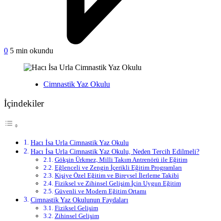
on
0
5 min okundu
Hacı
İsa
Urla
Yayınlanan
Cimnastik Yaz Okulu
Cimnastik
Yaz
İçindekiler
Okulu
Hacı İsa Urla Cimnastik Yaz Okulu
Hacı İsa Urla Cimnastik Yaz Okulu, Neden Tercih Edilmeli?
Gökşin Ürkmez, Milli Takım Antrenörü ile Eğitim
Eğlenceli ve Zengin İçerikli Eğitim Programları
Kişiye Özel Eğitim ve Bireysel İlerleme Takibi
Fiziksel ve Zihinsel Gelişim İçin Uygun Eğitim
Güvenli ve Modern Eğitim Ortamı
Cimnastik Yaz Okulunun Faydaları
Fiziksel Gelişim
Zihinsel Gelişim