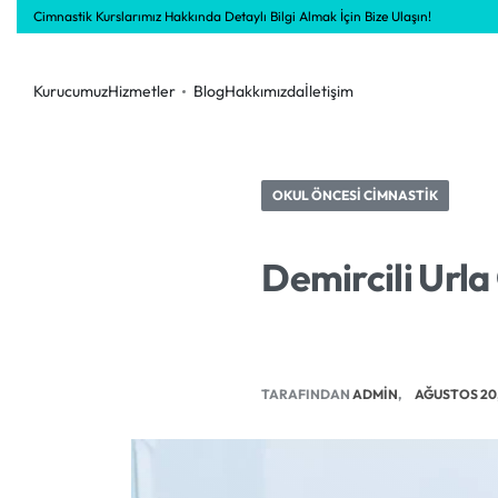
Cimnastik Kurslarımız Hakkında Detaylı Bilgi Almak İçin Bize Ulaşın!
Kurucumuz
Hizmetler
Blog
Hakkımızda
İletişim
OKUL ÖNCESI CIMNASTIK
Demircili Urla
TARAFINDAN
ADMIN
AĞUSTOS 20,