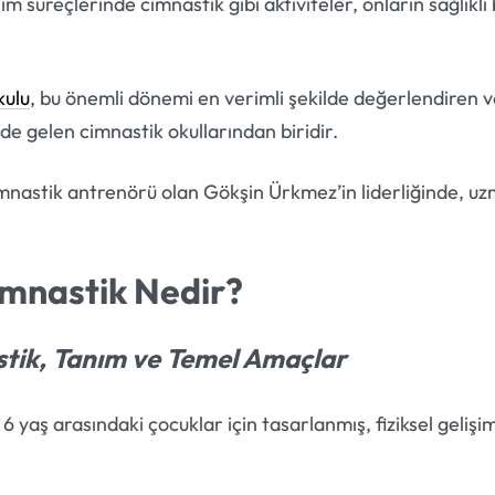
 süreçlerinde cimnastik gibi aktiviteler, onların sağlıklı 
kulu
, bu önemli dönemi en verimli şekilde değerlendiren ve
de gelen cimnastik okullarından biridir.
imnastik antrenörü olan Gökşin Ürkmez’in liderliğinde, u
imnastik Nedir?
tik, Tanım ve Temel Amaçlar
 6 yaş arasındaki çocuklar için tasarlanmış, fiziksel gelişi