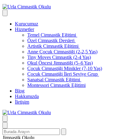
Kurucumuz
Hizmetler
Temel Cimnastik Eğitimi
Özel Cimnastik Dersleri
Artistik Cimnastik Eğitimi
Anne Çocuk Cimnastiği (2-2,5 Yaş)
Tiny Moves Cimnastik (2-4 Yaş)
Okul Öncesi Jimnastiği (5–6 Yaş)
Çocuk Cimnastiği Minikler (7-10 Yaş)
Çocuk Cimnastiği İleri Seviye Grup
Sanatsal Cimnastik Eğitimi
Montessori Cimnastik Eğitimi
Blog
Hakkımızda
İletişim
Search
for:
Jimnastik Okulu