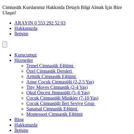
İçeriğe
Cimnastik Kurslarımız Hakkında Detaylı Bilgi Almak İçin Bize
geç
Ulaşın!
ARAYIN 0 553 292 52 03
Hakkımızda
İletişim
Kurucumuz
Hizmetler
Temel Cimnastik Eğitimi
Özel Cimnastik Dersleri
Artistik Cimnastik Eğitimi
Anne Çocuk Cimnastiği (2-2,5 Yaş)
Tiny Moves Cimnastik (2-4 Yaş)
Okul Öncesi Jimnastiği (5–6 Yaş)
Çocuk Cimnastiği Minikler (7-10 Yaş)
Çocuk Cimnastiği İleri Seviye Grup
Sanatsal Cimnastik Eğitimi
Montessori Cimnastik Eğitimi
Blog
Hakkımızda
İletişim