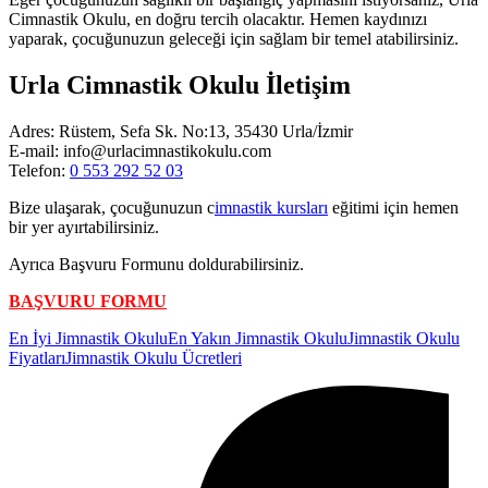
Cimnastik Okulu, en doğru tercih olacaktır. Hemen kaydınızı
yaparak, çocuğunuzun geleceği için sağlam bir temel atabilirsiniz.
Urla Cimnastik Okulu İletişim
Adres: Rüstem, Sefa Sk. No:13, 35430 Urla/İzmir
E-mail: info@urlacimnastikokulu.com
Telefon:
0 553 292 52 03
Bize ulaşarak, çocuğunuzun c
imnastik kursları
eğitimi için hemen
bir yer ayırtabilirsiniz.
Ayrıca Başvuru Formunu doldurabilirsiniz.
BAŞVURU FORMU
Etiketler:
En İyi Jimnastik Okulu
En Yakın Jimnastik Okulu
Jimnastik Okulu
Fiyatları
Jimnastik Okulu Ücretleri