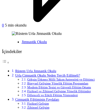
on
0
5 min okundu
Rüstem
Urla
Jimnastik
Yayınlanan
Jimnastik Okulu
Okulu
İçindekiler
Rüstem Urla Jimnastik Okulu
Urla Cimnastik Okulu Neden Tercih Edilmeli?
Gökşin Ürkmez Milli Takım Antrenörü ve Eğitimci
Bireysel Gelişime Yönelik Eğitim Programları
Modern Eğitim Tesisi ve Güvenli Eğitim Ortamı
Fiziksel ve Zihinsel Gelişime Yönelik Eğitimler
Eğlenceli ve Etkili Eğitim Yöntemleri
Cimnastik Eğitiminin Faydaları
Fiziksel Gelişim
Zihinsel Gelişim