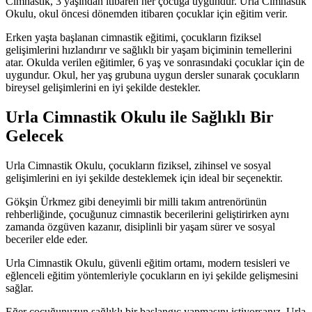
Cimnastik, 3 yaşından itibaren her çocuğa uygundur. Urla Cimnastik
Okulu, okul öncesi dönemden itibaren çocuklar için eğitim verir.
Erken yaşta başlanan cimnastik eğitimi, çocukların fiziksel
gelişimlerini hızlandırır ve sağlıklı bir yaşam biçiminin temellerini
atar. Okulda verilen eğitimler, 6 yaş ve sonrasındaki çocuklar için de
uygundur. Okul, her yaş grubuna uygun dersler sunarak çocukların
bireysel gelişimlerini en iyi şekilde destekler.
Urla Cimnastik Okulu ile Sağlıklı Bir
Gelecek
Urla Cimnastik Okulu, çocukların fiziksel, zihinsel ve sosyal
gelişimlerini en iyi şekilde desteklemek için ideal bir seçenektir.
Gökşin Ürkmez gibi deneyimli bir milli takım antrenörünün
rehberliğinde, çocuğunuz cimnastik becerilerini geliştirirken aynı
zamanda özgüven kazanır, disiplinli bir yaşam sürer ve sosyal
beceriler elde eder.
Urla Cimnastik Okulu, güvenli eğitim ortamı, modern tesisleri ve
eğlenceli eğitim yöntemleriyle çocukların en iyi şekilde gelişmesini
sağlar.
Eğer çocuğunuzun sağlıklı bir başlangıç yapmasını istiyorsanız, Urla