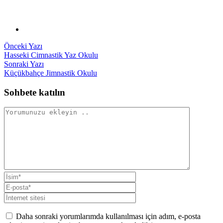
Yazı
Önceki
Önceki Yazı
yazı:
Hasseki Cimnastik Yaz Okulu
gezinmesi
Sonraki
Sonraki Yazı
yazı:
Küçükbahçe Jimnastik Okulu
Sohbete katılın
Daha sonraki yorumlarımda kullanılması için adım, e-posta