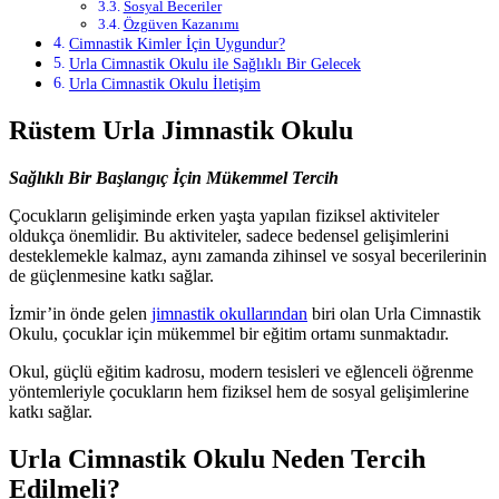
Sosyal Beceriler
Özgüven Kazanımı
Cimnastik Kimler İçin Uygundur?
Urla Cimnastik Okulu ile Sağlıklı Bir Gelecek
Urla Cimnastik Okulu İletişim
Rüstem Urla Jimnastik Okulu
Sağlıklı Bir Başlangıç İçin Mükemmel Tercih
Çocukların gelişiminde erken yaşta yapılan fiziksel aktiviteler
oldukça önemlidir. Bu aktiviteler, sadece bedensel gelişimlerini
desteklemekle kalmaz, aynı zamanda zihinsel ve sosyal becerilerinin
de güçlenmesine katkı sağlar.
İzmir’in önde gelen
jimnastik okullarından
biri olan Urla Cimnastik
Okulu, çocuklar için mükemmel bir eğitim ortamı sunmaktadır.
Okul, güçlü eğitim kadrosu, modern tesisleri ve eğlenceli öğrenme
yöntemleriyle çocukların hem fiziksel hem de sosyal gelişimlerine
katkı sağlar.
Urla Cimnastik Okulu Neden Tercih
Edilmeli?