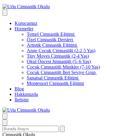
Kurucumuz
Hizmetler
Temel Cimnastik Eğitimi
Özel Cimnastik Dersleri
Artistik Cimnastik Eğitimi
Anne Çocuk Cimnastiği (2-2,5 Yaş)
Tiny Moves Cimnastik (2-4 Yaş)
Okul Öncesi Jimnastiği (5–6 Yaş)
Çocuk Cimnastiği Minikler (7-10 Yaş)
Çocuk Cimnastiği İleri Seviye Grup
Sanatsal Cimnastik Eğitimi
Montessori Cimnastik Eğitimi
Blog
Hakkımızda
İletişim
Search
for:
Cimnastik Okulu