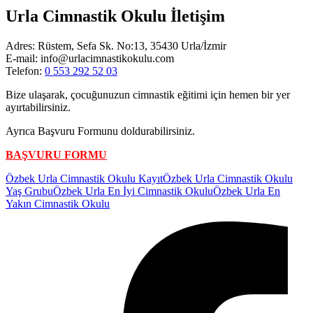
Urla Cimnastik Okulu İletişim
Adres: Rüstem, Sefa Sk. No:13, 35430 Urla/İzmir
E-mail: info@urlacimnastikokulu.com
Telefon:
0 553 292 52 03
Bize ulaşarak, çocuğunuzun cimnastik eğitimi için hemen bir yer
ayırtabilirsiniz.
Ayrıca Başvuru Formunu doldurabilirsiniz.
BAŞVURU FORMU
Etiketler:
Özbek Urla Cimnastik Okulu Kayıt
Özbek Urla Cimnastik Okulu
Yaş Grubu
Özbek Urla En İyi Cimnastik Okulu
Özbek Urla En
Yakın Cimnastik Okulu