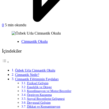
on
0
5 min okundu
Özbek
Urla
Cimnastik
Yayınlanan
Cimnastik Okulu
Okulu
İçindekiler
Özbek Urla Cimnastik Okulu
Cimnastik Nedir?
Cimnastik Eğitiminin Faydaları
Fiziksel Gelişim
Esneklik ve Denge
Koordinasyon ve Motor Beceriler
Özgüven Kazanma
Sosyal Becerilerin Gelişmesi
Duygusal Gelişim
Dikkat ve Konsantrasyon