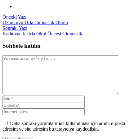
Yazı
Önceki
Önceki Yazı
yazı:
Uzunkuyu Urla Cimnastik Okulu
gezinmesi
Sonraki
Sonraki Yazı
yazı:
Kadıovacık Urla Okul Öncesi Cimnastik
Sohbete katılın
Daha sonraki yorumlarımda kullanılması için adım, e-posta
adresim ve site adresim bu tarayıcıya kaydedilsin.