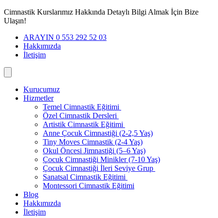
İçeriğe
Cimnastik Kurslarımız Hakkında Detaylı Bilgi Almak İçin Bize
geç
Ulaşın!
ARAYIN 0 553 292 52 03
Hakkımızda
İletişim
Kurucumuz
Hizmetler
Temel Cimnastik Eğitimi
Özel Cimnastik Dersleri
Artistik Cimnastik Eğitimi
Anne Çocuk Cimnastiği (2-2,5 Yaş)
Tiny Moves Cimnastik (2-4 Yaş)
Okul Öncesi Jimnastiği (5–6 Yaş)
Çocuk Cimnastiği Minikler (7-10 Yaş)
Çocuk Cimnastiği İleri Seviye Grup
Sanatsal Cimnastik Eğitimi
Montessori Cimnastik Eğitimi
Blog
Hakkımızda
İletişim