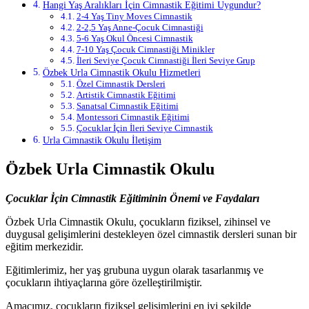
Hangi Yaş Aralıkları İçin Cimnastik Eğitimi Uygundur?
2-4 Yaş Tiny Moves Cimnastik
2-2,5 Yaş Anne-Çocuk Cimnastiği
5-6 Yaş Okul Öncesi Cimnastik
7-10 Yaş Çocuk Cimnastiği Minikler
İleri Seviye Çocuk Cimnastiği İleri Seviye Grup
Özbek Urla Cimnastik Okulu Hizmetleri
Özel Cimnastik Dersleri
Artistik Cimnastik Eğitimi
Sanatsal Cimnastik Eğitimi
Montessori Cimnastik Eğitimi
Çocuklar İçin İleri Seviye Cimnastik
Urla Cimnastik Okulu İletişim
Özbek Urla Cimnastik Okulu
Çocuklar İçin Cimnastik Eğitiminin Önemi ve Faydaları
Özbek Urla Cimnastik Okulu, çocukların fiziksel, zihinsel ve
duygusal gelişimlerini destekleyen özel cimnastik dersleri sunan bir
eğitim merkezidir.
Eğitimlerimiz, her yaş grubuna uygun olarak tasarlanmış ve
çocukların ihtiyaçlarına göre özelleştirilmiştir.
Amacımız, çocukların fiziksel gelişimlerini en iyi şekilde