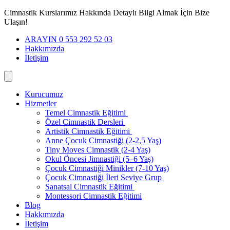
İçeriğe
Cimnastik Kurslarımız Hakkında Detaylı Bilgi Almak İçin Bize
geç
Ulaşın!
ARAYIN 0 553 292 52 03
Hakkımızda
İletişim
Kurucumuz
Hizmetler
Temel Cimnastik Eğitimi
Özel Cimnastik Dersleri
Artistik Cimnastik Eğitimi
Anne Çocuk Cimnastiği (2-2,5 Yaş)
Tiny Moves Cimnastik (2-4 Yaş)
Okul Öncesi Jimnastiği (5–6 Yaş)
Çocuk Cimnastiği Minikler (7-10 Yaş)
Çocuk Cimnastiği İleri Seviye Grup
Sanatsal Cimnastik Eğitimi
Montessori Cimnastik Eğitimi
Blog
Hakkımızda
İletişim