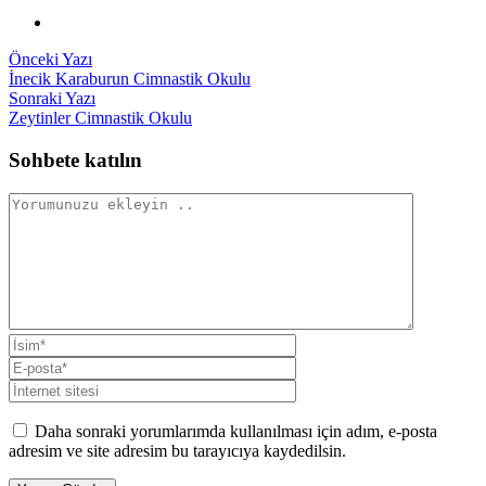
Yazı
Önceki
Önceki Yazı
yazı:
İnecik Karaburun Cimnastik Okulu
gezinmesi
Sonraki
Sonraki Yazı
yazı:
Zeytinler Cimnastik Okulu
Sohbete katılın
Daha sonraki yorumlarımda kullanılması için adım, e-posta
adresim ve site adresim bu tarayıcıya kaydedilsin.