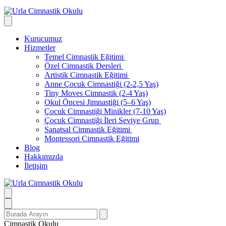
Kurucumuz
Hizmetler
Temel Cimnastik Eğitimi
Özel Cimnastik Dersleri
Artistik Cimnastik Eğitimi
Anne Çocuk Cimnastiği (2-2,5 Yaş)
Tiny Moves Cimnastik (2-4 Yaş)
Okul Öncesi Jimnastiği (5–6 Yaş)
Çocuk Cimnastiği Minikler (7-10 Yaş)
Çocuk Cimnastiği İleri Seviye Grup
Sanatsal Cimnastik Eğitimi
Montessori Cimnastik Eğitimi
Blog
Hakkımızda
İletişim
Search
for:
Cimnastik Okulu