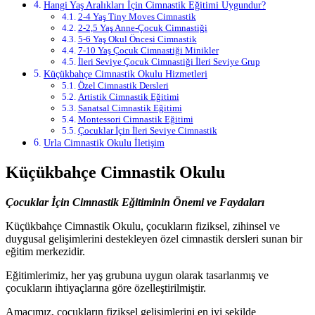
Hangi Yaş Aralıkları İçin Cimnastik Eğitimi Uygundur?
2-4 Yaş Tiny Moves Cimnastik
2-2,5 Yaş Anne-Çocuk Cimnastiği
5-6 Yaş Okul Öncesi Cimnastik
7-10 Yaş Çocuk Cimnastiği Minikler
İleri Seviye Çocuk Cimnastiği İleri Seviye Grup
Küçükbahçe Cimnastik Okulu Hizmetleri
Özel Cimnastik Dersleri
Artistik Cimnastik Eğitimi
Sanatsal Cimnastik Eğitimi
Montessori Cimnastik Eğitimi
Çocuklar İçin İleri Seviye Cimnastik
Urla Cimnastik Okulu İletişim
Küçükbahçe Cimnastik Okulu
Çocuklar İçin Cimnastik Eğitiminin Önemi ve Faydaları
Küçükbahçe Cimnastik Okulu, çocukların fiziksel, zihinsel ve
duygusal gelişimlerini destekleyen özel cimnastik dersleri sunan bir
eğitim merkezidir.
Eğitimlerimiz, her yaş grubuna uygun olarak tasarlanmış ve
çocukların ihtiyaçlarına göre özelleştirilmiştir.
Amacımız, çocukların fiziksel gelişimlerini en iyi şekilde