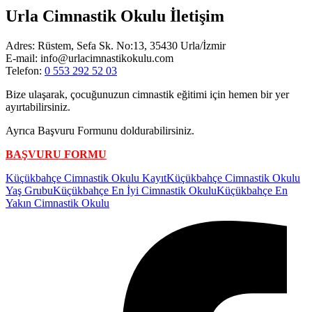
Urla Cimnastik Okulu İletişim
Adres: Rüstem, Sefa Sk. No:13, 35430 Urla/İzmir
E-mail: info@urlacimnastikokulu.com
Telefon:
0 553 292 52 03
Bize ulaşarak, çocuğunuzun cimnastik eğitimi için hemen bir yer
ayırtabilirsiniz.
Ayrıca Başvuru Formunu doldurabilirsiniz.
BAŞVURU FORMU
Etiketler:
Küçükbahçe Cimnastik Okulu Kayıt
Küçükbahçe Cimnastik Okulu
Yaş Grubu
Küçükbahçe En İyi Cimnastik Okulu
Küçükbahçe En
Yakın Cimnastik Okulu