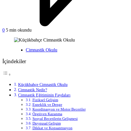
on
0
5 min okundu
Küçükbahçe
Cimnastik
Okulu
Yayınlanan
Cimnastik Okulu
İçindekiler
Küçükbahçe Cimnastik Okulu
Cimnastik Nedir?
Cimnastik Eğitiminin Faydaları
Fiziksel Gelişim
Esneklik ve Denge
Koordinasyon ve Motor Beceriler
Özgüven Kazanma
Sosyal Becerilerin Gelişmesi
Duygusal Gelişim
Dikkat ve Konsantrasyon