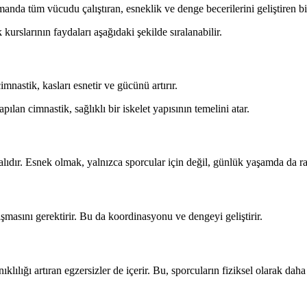
manda tüm vücudu çalıştıran, esneklik ve denge becerilerini geliştiren bi
urslarının faydaları aşağıdaki şekilde sıralanabilir.
mnastik, kasları esnetir ve gücünü artırır.
lan cimnastik, sağlıklı bir iskelet yapısının temelini atar.
alıdır. Esnek olmak, yalnızca sporcular için değil, günlük yaşamda da rah
şmasını gerektirir. Bu da koordinasyonu ve dengeyi geliştirir.
ılığı artıran egzersizler de içerir. Bu, sporcuların fiziksel olarak daha