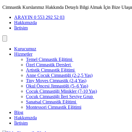
İçeriğe
Cimnastik Kurslarımız Hakkında Detaylı Bilgi Almak İçin Bize Ulaşı
geç
ARAYIN 0 553 292 52 03
Hakkımızda
İletişim
Kurucumuz
Hizmetler
Temel Cimnastik Eğitimi
Özel Cimnastik Dersleri
Artistik Cimnastik Eğitimi
Anne Çocuk Cimnastiği (2-2,5 Yaş)
Tiny Moves Cimnastik (2-4 Yaş)
Okul Öncesi Jimnastiği (5–6 Yaş)
Çocuk Cimnastiği Minikler (7-10 Yaş)
Çocuk Cimnastiği İleri Seviye Grup
Sanatsal Cimnastik Eğitimi
Montessori Cimnastik Eğitimi
Blog
Hakkımızda
İletişim