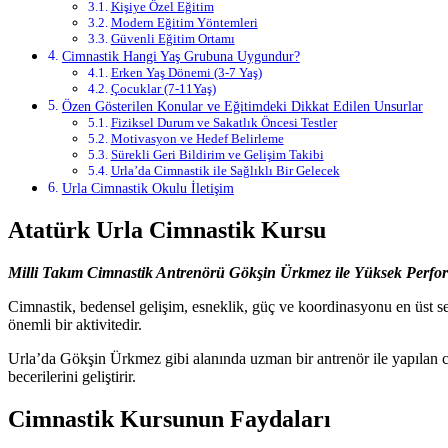
Kişiye Özel Eğitim
Modern Eğitim Yöntemleri
Güvenli Eğitim Ortamı
Cimnastik Hangi Yaş Grubuna Uygundur?
Erken Yaş Dönemi (3-7 Yaş)
Çocuklar (7-11Yaş)
Özen Gösterilen Konular ve Eğitimdeki Dikkat Edilen Unsurlar
Fiziksel Durum ve Sakatlık Öncesi Testler
Motivasyon ve Hedef Belirleme
Sürekli Geri Bildirim ve Gelişim Takibi
Urla’da Cimnastik ile Sağlıklı Bir Gelecek
Urla Cimnastik Okulu İletişim
Atatürk Urla Cimnastik Kursu
Milli Takım Cimnastik Antrenörü Gökşin Ürkmez ile Yüksek Perfo
Cimnastik, bedensel gelişim, esneklik, güç ve koordinasyonu en üst sev
önemli bir aktivitedir.
Urla’da Gökşin Ürkmez gibi alanında uzman bir antrenör ile yapılan cim
becerilerini geliştirir.
Cimnastik Kursunun Faydaları