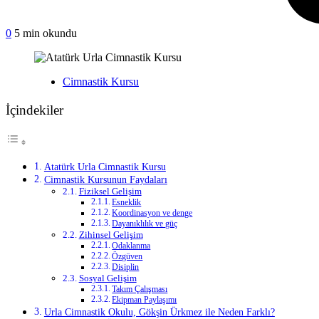
on
0
5 min okundu
Atatürk
Urla
Cimnastik
Yayınlanan
Cimnastik Kursu
Kursu
İçindekiler
Atatürk Urla Cimnastik Kursu
Cimnastik Kursunun Faydaları
Fiziksel Gelişim
Esneklik
Koordinasyon ve denge
Dayanıklılık ve güç
Zihinsel Gelişim
Odaklanma
Özgüven
Disiplin
Sosyal Gelişim
Takım Çalışması
Ekipman Paylaşımı
Urla Cimnastik Okulu, Gökşin Ürkmez ile Neden Farklı?